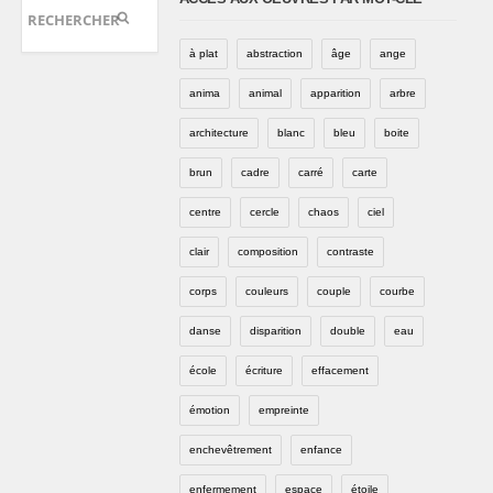
à plat
abstraction
âge
ange
anima
animal
apparition
arbre
architecture
blanc
bleu
boite
brun
cadre
carré
carte
centre
cercle
chaos
ciel
clair
composition
contraste
corps
couleurs
couple
courbe
danse
disparition
double
eau
école
écriture
effacement
émotion
empreinte
enchevêtrement
enfance
enfermement
espace
étoile