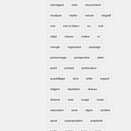
montagne
mort
mouvement
musique
mythe
nature
négatif
noir
noir et blanc
nu
nuit
objet
oiseau
ombre
or
orange
organique
paysage
personnage
perspective
plein
point
portrait
profondeur
quadrillage
récit
reflet
regard
religion
répétition
réseau
réserve
rose
rouge
route
saturation
sexe
signe
sombre
sport
superposition
surplomb