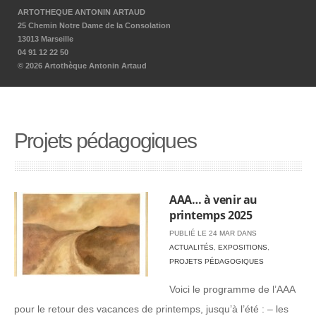
ARTOTHEQUE ANTONIN ARTAUD
25 Chemin Notre Dame de la Consolation
13013 Marseille
04 91 12 22 50
© 2026 Artothèque Antonin Artaud
Projets pédagogiques
AAA… à venir au
printemps 2025
PUBLIÉ LE 24 MAR DANS
ACTUALITÉS
,
EXPOSITIONS
,
PROJETS PÉDAGOGIQUES
Voici le programme de l’AAA
pour le retour des vacances de printemps, jusqu’à l’été : – les