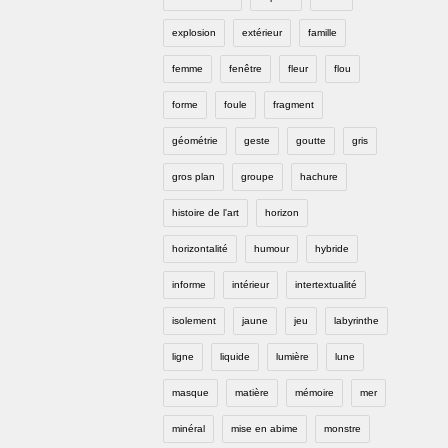
explosion
extérieur
famille
femme
fenêtre
fleur
flou
forme
foule
fragment
géométrie
geste
goutte
gris
gros plan
groupe
hachure
histoire de l'art
horizon
horizontalité
humour
hybride
informe
intérieur
intertextualité
isolement
jaune
jeu
labyrinthe
ligne
liquide
lumière
lune
masque
matière
mémoire
mer
minéral
mise en abime
monstre