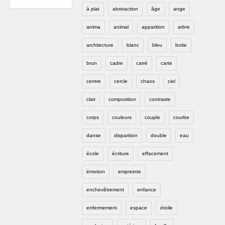
à plat
abstraction
âge
ange
anima
animal
apparition
arbre
architecture
blanc
bleu
boite
brun
cadre
carré
carte
centre
cercle
chaos
ciel
clair
composition
contraste
corps
couleurs
couple
courbe
danse
disparition
double
eau
école
écriture
effacement
émotion
empreinte
enchevêtrement
enfance
enfermement
espace
étoile