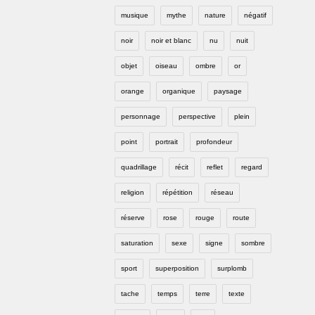
musique
mythe
nature
négatif
noir
noir et blanc
nu
nuit
objet
oiseau
ombre
or
orange
organique
paysage
personnage
perspective
plein
point
portrait
profondeur
quadrillage
récit
reflet
regard
religion
répétition
réseau
réserve
rose
rouge
route
saturation
sexe
signe
sombre
sport
superposition
surplomb
tache
temps
terre
texte