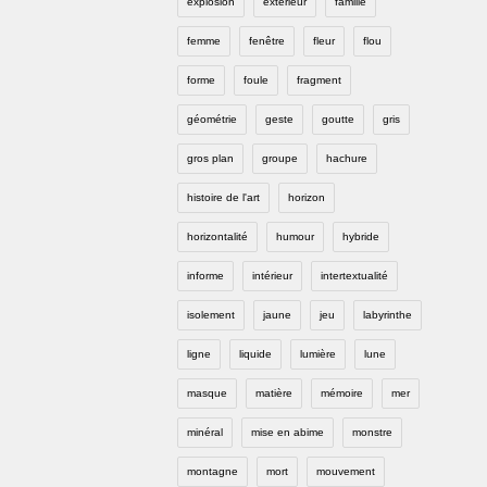
explosion
extérieur
famille
femme
fenêtre
fleur
flou
forme
foule
fragment
géométrie
geste
goutte
gris
gros plan
groupe
hachure
histoire de l'art
horizon
horizontalité
humour
hybride
informe
intérieur
intertextualité
isolement
jaune
jeu
labyrinthe
ligne
liquide
lumière
lune
masque
matière
mémoire
mer
minéral
mise en abime
monstre
montagne
mort
mouvement