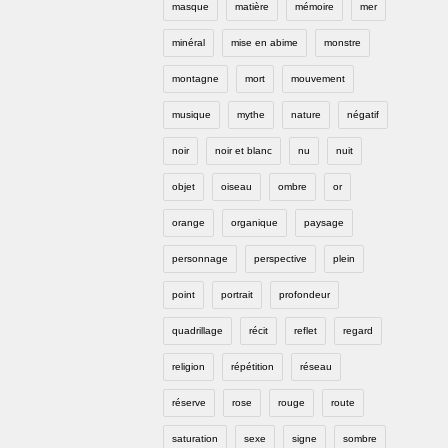
masque
matière
mémoire
mer
minéral
mise en abime
monstre
montagne
mort
mouvement
musique
mythe
nature
négatif
noir
noir et blanc
nu
nuit
objet
oiseau
ombre
or
orange
organique
paysage
personnage
perspective
plein
point
portrait
profondeur
quadrillage
récit
reflet
regard
religion
répétition
réseau
réserve
rose
rouge
route
saturation
sexe
signe
sombre