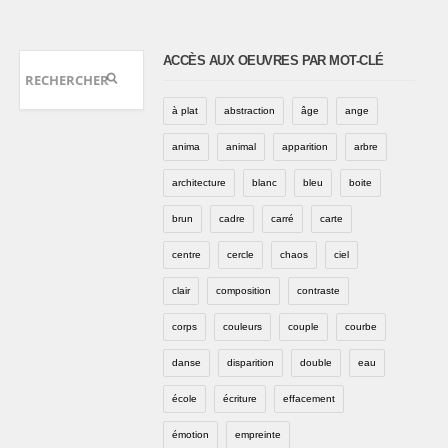
ACCÈS AUX OEUVRES PAR MOT-CLÉ
à plat
abstraction
âge
ange
anima
animal
apparition
arbre
architecture
blanc
bleu
boite
brun
cadre
carré
carte
centre
cercle
chaos
ciel
clair
composition
contraste
corps
couleurs
couple
courbe
danse
disparition
double
eau
école
écriture
effacement
émotion
empreinte