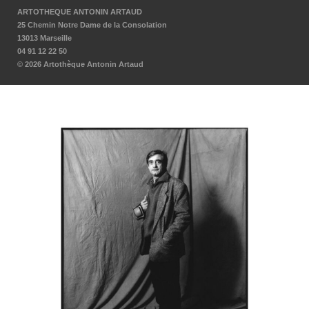
ARTOTHEQUE ANTONIN ARTAUD
25 Chemin Notre Dame de la Consolation
13013 Marseille
04 91 12 22 50
© 2026 Artothèque Antonin Artaud