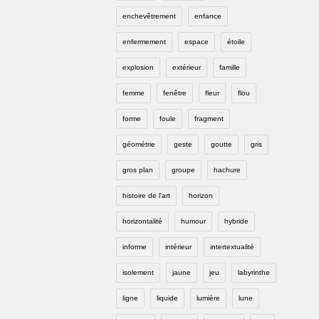
enchevêtrement
enfance
enfermement
espace
étoile
explosion
extérieur
famille
femme
fenêtre
fleur
flou
forme
foule
fragment
géométrie
geste
goutte
gris
gros plan
groupe
hachure
histoire de l'art
horizon
horizontalité
humour
hybride
informe
intérieur
intertextualité
isolement
jaune
jeu
labyrinthe
ligne
liquide
lumière
lune