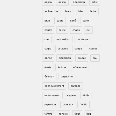
anima
animal
apparition
arbre
architecture
blanc
bleu
boite
brun
cadre
carré
carte
centre
cercle
chaos
ciel
clair
composition
contraste
corps
couleurs
couple
courbe
danse
disparition
double
eau
école
écriture
effacement
émotion
empreinte
enchevêtrement
enfance
enfermement
espace
étoile
explosion
extérieur
famille
femme
fenêtre
fleur
flou