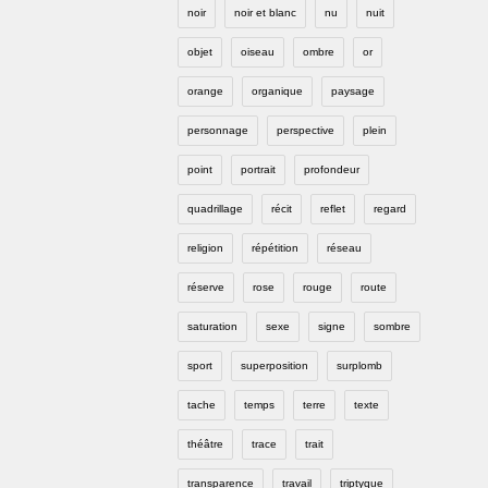
noir
noir et blanc
nu
nuit
objet
oiseau
ombre
or
orange
organique
paysage
personnage
perspective
plein
point
portrait
profondeur
quadrillage
récit
reflet
regard
religion
répétition
réseau
réserve
rose
rouge
route
saturation
sexe
signe
sombre
sport
superposition
surplomb
tache
temps
terre
texte
théâtre
trace
trait
transparence
travail
triptyque