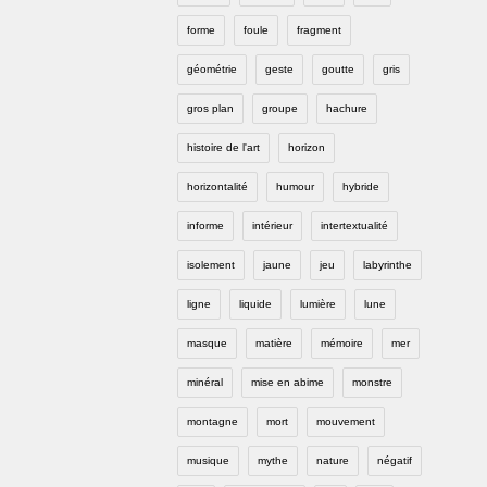
forme
foule
fragment
géométrie
geste
goutte
gris
gros plan
groupe
hachure
histoire de l'art
horizon
horizontalité
humour
hybride
informe
intérieur
intertextualité
isolement
jaune
jeu
labyrinthe
ligne
liquide
lumière
lune
masque
matière
mémoire
mer
minéral
mise en abime
monstre
montagne
mort
mouvement
musique
mythe
nature
négatif