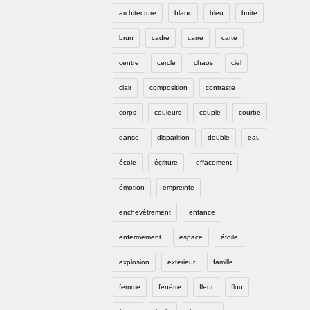
architecture
blanc
bleu
boite
brun
cadre
carré
carte
centre
cercle
chaos
ciel
clair
composition
contraste
corps
couleurs
couple
courbe
danse
disparition
double
eau
école
écriture
effacement
émotion
empreinte
enchevêtrement
enfance
enfermement
espace
étoile
explosion
extérieur
famille
femme
fenêtre
fleur
flou