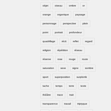
objet
oiseau
ombre
or
orange
organique
paysage
personnage
perspective
plein
point
portrait
profondeur
quadrillage
récit
reflet
regard
religion
répétition
réseau
réserve
rose
rouge
route
saturation
sexe
signe
sombre
sport
superposition
surplomb
tache
temps
terre
texte
théâtre
trace
trait
transparence
travail
triptyque