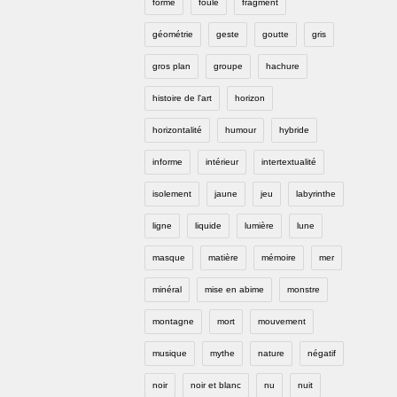
forme
foule
fragment
géométrie
geste
goutte
gris
gros plan
groupe
hachure
histoire de l'art
horizon
horizontalité
humour
hybride
informe
intérieur
intertextualité
isolement
jaune
jeu
labyrinthe
ligne
liquide
lumière
lune
masque
matière
mémoire
mer
minéral
mise en abime
monstre
montagne
mort
mouvement
musique
mythe
nature
négatif
noir
noir et blanc
nu
nuit