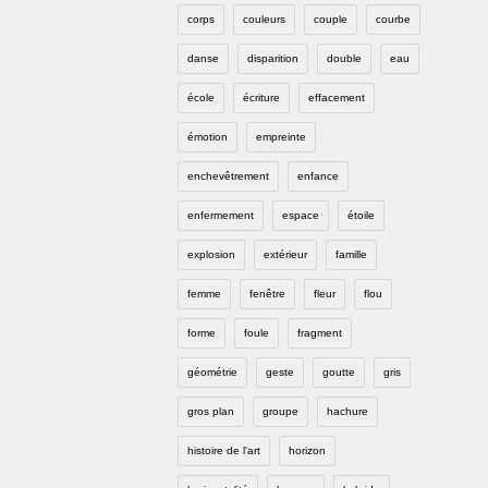
corps
couleurs
couple
courbe
danse
disparition
double
eau
école
écriture
effacement
émotion
empreinte
enchevêtrement
enfance
enfermement
espace
étoile
explosion
extérieur
famille
femme
fenêtre
fleur
flou
forme
foule
fragment
géométrie
geste
goutte
gris
gros plan
groupe
hachure
histoire de l'art
horizon