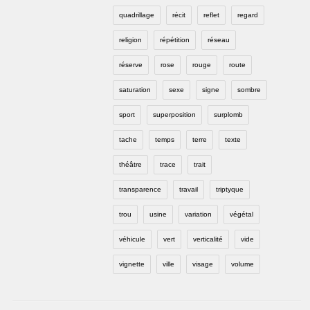
quadrillage
récit
reflet
regard
religion
répétition
réseau
réserve
rose
rouge
route
saturation
sexe
signe
sombre
sport
superposition
surplomb
tache
temps
terre
texte
théâtre
trace
trait
transparence
travail
triptyque
trou
usine
variation
végétal
véhicule
vert
verticalité
vide
vignette
ville
visage
volume