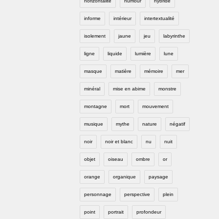
horizontalité
humour
hybride
informe
intérieur
intertextualité
isolement
jaune
jeu
labyrinthe
ligne
liquide
lumière
lune
masque
matière
mémoire
mer
minéral
mise en abime
monstre
montagne
mort
mouvement
musique
mythe
nature
négatif
noir
noir et blanc
nu
nuit
objet
oiseau
ombre
or
orange
organique
paysage
personnage
perspective
plein
point
portrait
profondeur