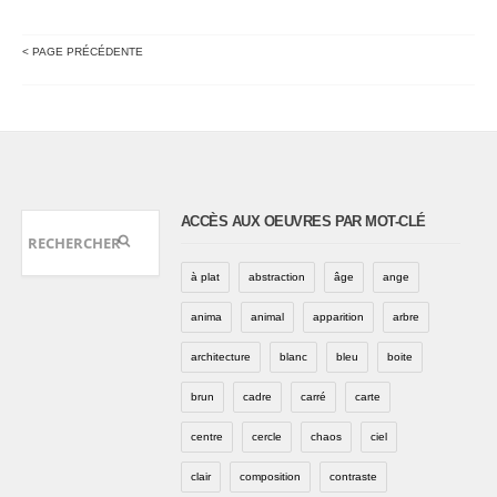
< PAGE PRÉCÉDENTE
ACCÈS AUX OEUVRES PAR MOT-CLÉ
à plat
abstraction
âge
ange
anima
animal
apparition
arbre
architecture
blanc
bleu
boite
brun
cadre
carré
carte
centre
cercle
chaos
ciel
clair
composition
contraste