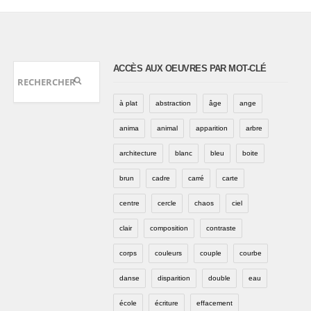
ACCÈS AUX OEUVRES PAR MOT-CLÉ
à plat
abstraction
âge
ange
anima
animal
apparition
arbre
architecture
blanc
bleu
boite
brun
cadre
carré
carte
centre
cercle
chaos
ciel
clair
composition
contraste
corps
couleurs
couple
courbe
danse
disparition
double
eau
école
écriture
effacement