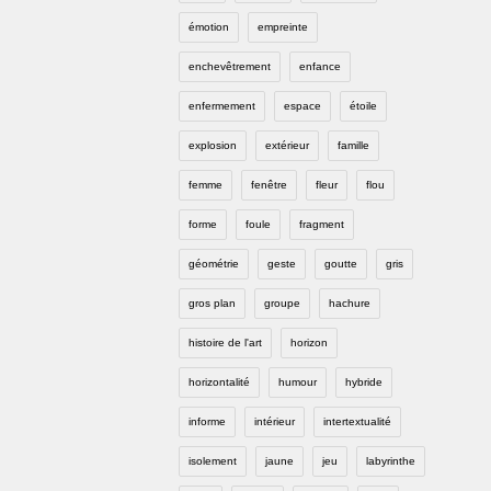
émotion
empreinte
enchevêtrement
enfance
enfermement
espace
étoile
explosion
extérieur
famille
femme
fenêtre
fleur
flou
forme
foule
fragment
géométrie
geste
goutte
gris
gros plan
groupe
hachure
histoire de l'art
horizon
horizontalité
humour
hybride
informe
intérieur
intertextualité
isolement
jaune
jeu
labyrinthe