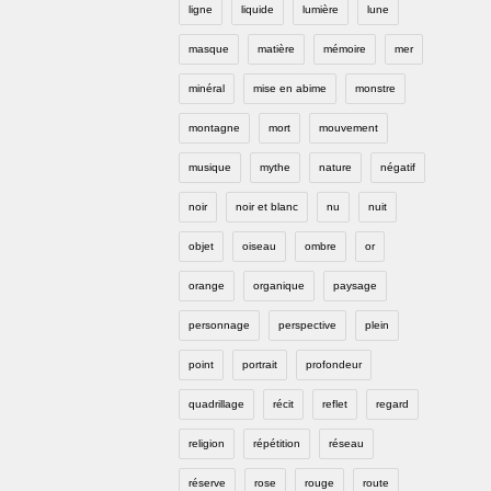
ligne
liquide
lumière
lune
masque
matière
mémoire
mer
minéral
mise en abime
monstre
montagne
mort
mouvement
musique
mythe
nature
négatif
noir
noir et blanc
nu
nuit
objet
oiseau
ombre
or
orange
organique
paysage
personnage
perspective
plein
point
portrait
profondeur
quadrillage
récit
reflet
regard
religion
répétition
réseau
réserve
rose
rouge
route