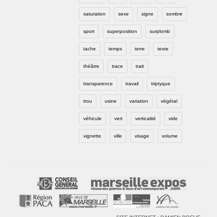
saturation
sexe
signe
sombre
sport
superposition
surplomb
tache
temps
terre
texte
théâtre
trace
trait
transparence
travail
triptyque
trou
usine
variation
végétal
véhicule
vert
verticalité
vide
vignette
ville
visage
volume