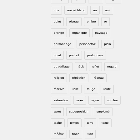
noir
noir et blanc
nu
nuit
objet
oiseau
ombre
or
orange
organique
paysage
personnage
perspective
plein
point
portrait
profondeur
quadrillage
récit
reflet
regard
religion
répétition
réseau
réserve
rose
rouge
route
saturation
sexe
signe
sombre
sport
superposition
surplomb
tache
temps
terre
texte
théâtre
trace
trait