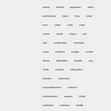
anima
animal
apparition
arbre
architecture
blanc
bleu
boite
brun
cadre
carré
carte
centre
cercle
chaos
ciel
clair
composition
contraste
corps
couleurs
couple
courbe
danse
disparition
double
eau
école
écriture
effacement
émotion
empreinte
enchevêtrement
enfance
enfermement
espace
étoile
explosion
extérieur
famille