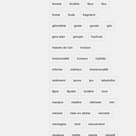
femme
fenêtre
fleur
flou
forme
foule
fragment
géométrie
geste
goutte
gris
gros plan
groupe
hachure
histoire de l'art
horizon
horizontalité
humour
hybride
informe
intérieur
intertextualité
isolement
jaune
jeu
labyrinthe
ligne
liquide
lumière
lune
masque
matière
mémoire
mer
minéral
mise en abime
monstre
montagne
mort
mouvement
musique
mythe
nature
négatif