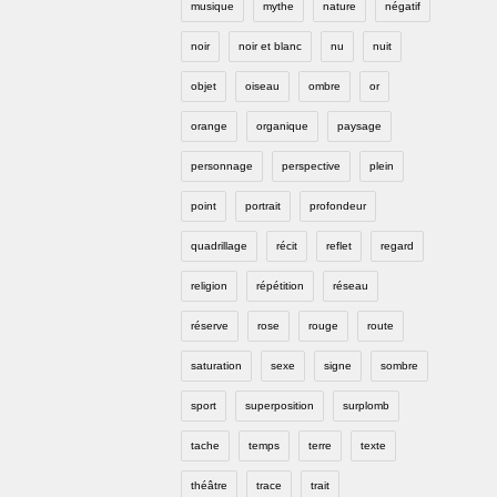
musique
mythe
nature
négatif
noir
noir et blanc
nu
nuit
objet
oiseau
ombre
or
orange
organique
paysage
personnage
perspective
plein
point
portrait
profondeur
quadrillage
récit
reflet
regard
religion
répétition
réseau
réserve
rose
rouge
route
saturation
sexe
signe
sombre
sport
superposition
surplomb
tache
temps
terre
texte
théâtre
trace
trait