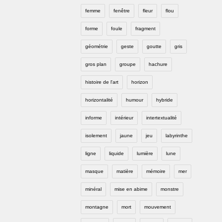
femme
fenêtre
fleur
flou
forme
foule
fragment
géométrie
geste
goutte
gris
gros plan
groupe
hachure
histoire de l'art
horizon
horizontalité
humour
hybride
informe
intérieur
intertextualité
isolement
jaune
jeu
labyrinthe
ligne
liquide
lumière
lune
masque
matière
mémoire
mer
minéral
mise en abime
monstre
montagne
mort
mouvement