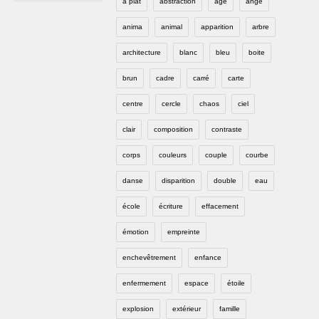
à plat
abstraction
âge
ange
anima
animal
apparition
arbre
architecture
blanc
bleu
boite
brun
cadre
carré
carte
centre
cercle
chaos
ciel
clair
composition
contraste
corps
couleurs
couple
courbe
danse
disparition
double
eau
école
écriture
effacement
émotion
empreinte
enchevêtrement
enfance
enfermement
espace
étoile
explosion
extérieur
famille