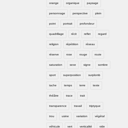
orange
organique
paysage
personnage
perspective
plein
point
portrait
profondeur
quadrillage
récit
reflet
regard
religion
répétition
réseau
réserve
rose
rouge
route
saturation
sexe
signe
sombre
sport
superposition
surplomb
tache
temps
terre
texte
théâtre
trace
trait
transparence
travail
triptyque
trou
usine
variation
végétal
véhicule
vert
verticalité
vide