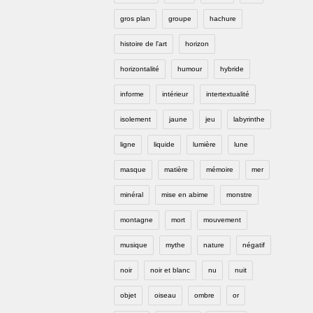
gros plan
groupe
hachure
histoire de l'art
horizon
horizontalité
humour
hybride
informe
intérieur
intertextualité
isolement
jaune
jeu
labyrinthe
ligne
liquide
lumière
lune
masque
matière
mémoire
mer
minéral
mise en abime
monstre
montagne
mort
mouvement
musique
mythe
nature
négatif
noir
noir et blanc
nu
nuit
objet
oiseau
ombre
or