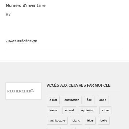
Numéro d'inventaire
87
< PAGE PRÉCÉDENTE
ACCÈS AUX OEUVRES PAR MOT-CLÉ
à plat
abstraction
âge
ange
anima
animal
apparition
arbre
architecture
blanc
bleu
boite