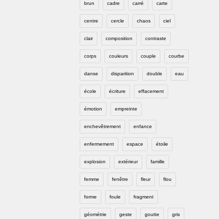
brun
cadre
carré
carte
centre
cercle
chaos
ciel
clair
composition
contraste
corps
couleurs
couple
courbe
danse
disparition
double
eau
école
écriture
effacement
émotion
empreinte
enchevêtrement
enfance
enfermement
espace
étoile
explosion
extérieur
famille
femme
fenêtre
fleur
flou
forme
foule
fragment
géométrie
geste
goutte
gris