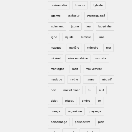
horizontalité
humour
hybride
informe
intérieur
intertextualité
isolement
jaune
jeu
labyrinthe
ligne
liquide
lumière
lune
masque
matière
mémoire
mer
minéral
mise en abime
monstre
montagne
mort
mouvement
musique
mythe
nature
négatif
noir
noir et blanc
nu
nuit
objet
oiseau
ombre
or
orange
organique
paysage
personnage
perspective
plein