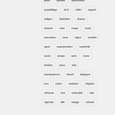
point
portrait
profondeur
quadrillage
récit
reflet
regard
religion
répétition
réseau
réserve
rose
rouge
route
saturation
sexe
signe
sombre
sport
superposition
surplomb
tache
temps
terre
texte
théâtre
trace
trait
transparence
travail
triptyque
trou
usine
variation
végétal
véhicule
vert
verticalité
vide
vignette
ville
visage
volume