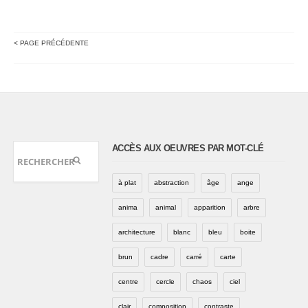
< PAGE PRÉCÉDENTE
ACCÈS AUX OEUVRES PAR MOT-CLÉ
à plat
abstraction
âge
ange
anima
animal
apparition
arbre
architecture
blanc
bleu
boite
brun
cadre
carré
carte
centre
cercle
chaos
ciel
clair
composition
contraste