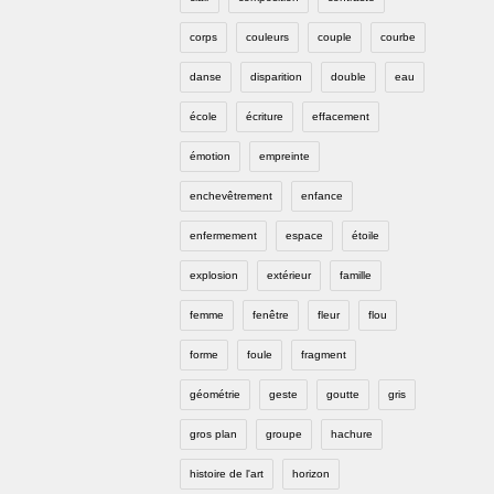
corps
couleurs
couple
courbe
danse
disparition
double
eau
école
écriture
effacement
émotion
empreinte
enchevêtrement
enfance
enfermement
espace
étoile
explosion
extérieur
famille
femme
fenêtre
fleur
flou
forme
foule
fragment
géométrie
geste
goutte
gris
gros plan
groupe
hachure
histoire de l'art
horizon