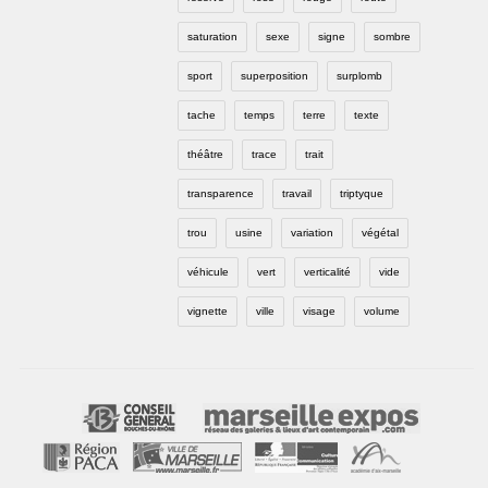
saturation
sexe
signe
sombre
sport
superposition
surplomb
tache
temps
terre
texte
théâtre
trace
trait
transparence
travail
triptyque
trou
usine
variation
végétal
véhicule
vert
verticalité
vide
vignette
ville
visage
volume