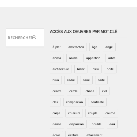
ACCÈS AUX OEUVRES PAR MOT-CLÉ
à plat
abstraction
âge
ange
anima
animal
apparition
arbre
architecture
blanc
bleu
boite
brun
cadre
carré
carte
centre
cercle
chaos
ciel
clair
composition
contraste
corps
couleurs
couple
courbe
danse
disparition
double
eau
école
écriture
effacement