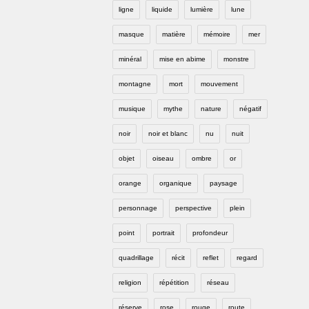
ligne
liquide
lumière
lune
masque
matière
mémoire
mer
minéral
mise en abime
monstre
montagne
mort
mouvement
musique
mythe
nature
négatif
noir
noir et blanc
nu
nuit
objet
oiseau
ombre
or
orange
organique
paysage
personnage
perspective
plein
point
portrait
profondeur
quadrillage
récit
reflet
regard
religion
répétition
réseau
réserve
rose
rouge
route