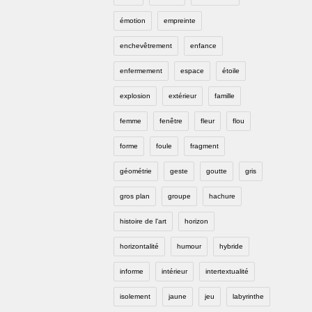
émotion
empreinte
enchevêtrement
enfance
enfermement
espace
étoile
explosion
extérieur
famille
femme
fenêtre
fleur
flou
forme
foule
fragment
géométrie
geste
goutte
gris
gros plan
groupe
hachure
histoire de l'art
horizon
horizontalité
humour
hybride
informe
intérieur
intertextualité
isolement
jaune
jeu
labyrinthe