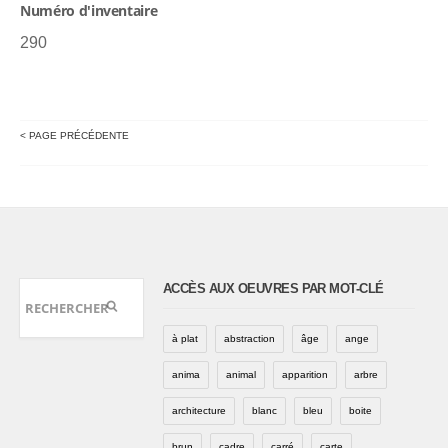
Numéro d'inventaire
290
< PAGE PRÉCÉDENTE
ACCÈS AUX OEUVRES PAR MOT-CLÉ
à plat
abstraction
âge
ange
anima
animal
apparition
arbre
architecture
blanc
bleu
boite
brun
cadre
carré
carte