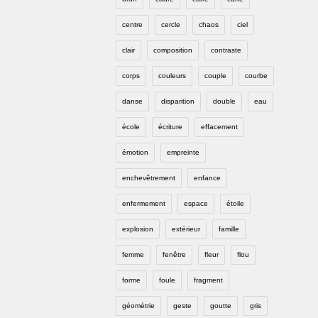
centre
cercle
chaos
ciel
clair
composition
contraste
corps
couleurs
couple
courbe
danse
disparition
double
eau
école
écriture
effacement
émotion
empreinte
enchevêtrement
enfance
enfermement
espace
étoile
explosion
extérieur
famille
femme
fenêtre
fleur
flou
forme
foule
fragment
géométrie
geste
goutte
gris