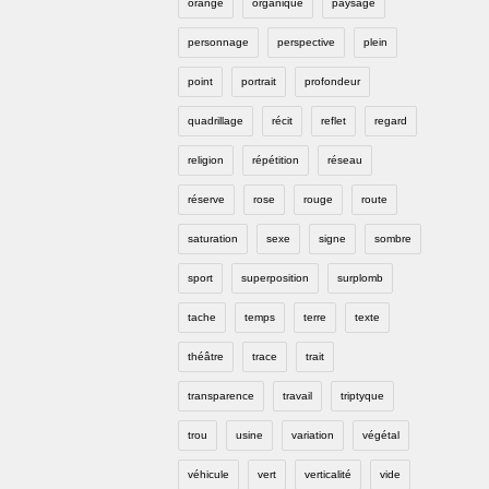
orange
organique
paysage
personnage
perspective
plein
point
portrait
profondeur
quadrillage
récit
reflet
regard
religion
répétition
réseau
réserve
rose
rouge
route
saturation
sexe
signe
sombre
sport
superposition
surplomb
tache
temps
terre
texte
théâtre
trace
trait
transparence
travail
triptyque
trou
usine
variation
végétal
véhicule
vert
verticalité
vide