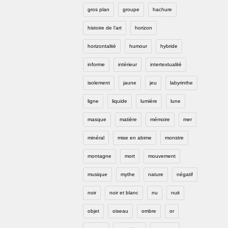
gros plan
groupe
hachure
histoire de l'art
horizon
horizontalité
humour
hybride
informe
intérieur
intertextualité
isolement
jaune
jeu
labyrinthe
ligne
liquide
lumière
lune
masque
matière
mémoire
mer
minéral
mise en abime
monstre
montagne
mort
mouvement
musique
mythe
nature
négatif
noir
noir et blanc
nu
nuit
objet
oiseau
ombre
or