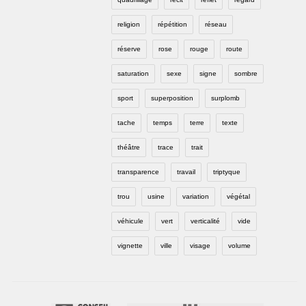
religion
répétition
réseau
réserve
rose
rouge
route
saturation
sexe
signe
sombre
sport
superposition
surplomb
tache
temps
terre
texte
théâtre
trace
trait
transparence
travail
triptyque
trou
usine
variation
végétal
véhicule
vert
verticalité
vide
vignette
ville
visage
volume