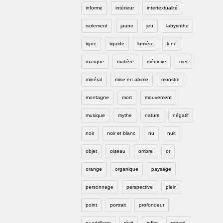
informe
intérieur
intertextualité
isolement
jaune
jeu
labyrinthe
ligne
liquide
lumière
lune
masque
matière
mémoire
mer
minéral
mise en abime
monstre
montagne
mort
mouvement
musique
mythe
nature
négatif
noir
noir et blanc
nu
nuit
objet
oiseau
ombre
or
orange
organique
paysage
personnage
perspective
plein
point
portrait
profondeur
quadrillage
récit
reflet
regard