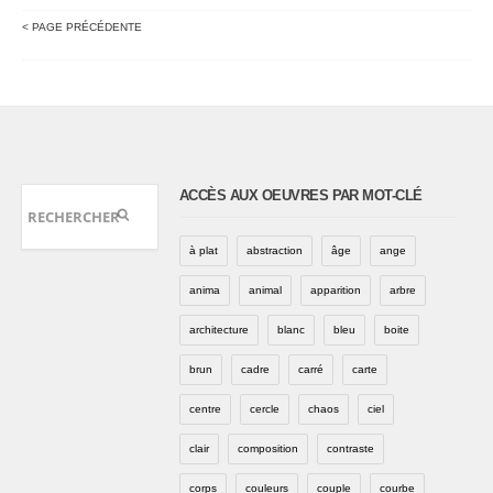
< PAGE PRÉCÉDENTE
ACCÈS AUX OEUVRES PAR MOT-CLÉ
à plat
abstraction
âge
ange
anima
animal
apparition
arbre
architecture
blanc
bleu
boite
brun
cadre
carré
carte
centre
cercle
chaos
ciel
clair
composition
contraste
corps
couleurs
couple
courbe