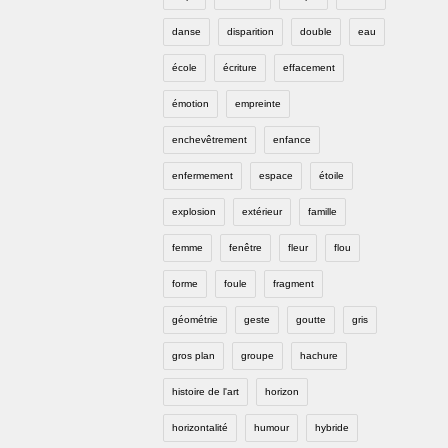
danse
disparition
double
eau
école
écriture
effacement
émotion
empreinte
enchevêtrement
enfance
enfermement
espace
étoile
explosion
extérieur
famille
femme
fenêtre
fleur
flou
forme
foule
fragment
géométrie
geste
goutte
gris
gros plan
groupe
hachure
histoire de l'art
horizon
horizontalité
humour
hybride