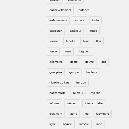
enchevêtrement
enfance
enfermement
espace
étoile
explosion
extérieur
famille
femme
fenêtre
fleur
flou
forme
foule
fragment
géométrie
geste
goutte
gris
gros plan
groupe
hachure
histoire de l'art
horizon
horizontalité
humour
hybride
informe
intérieur
intertextualité
isolement
jaune
jeu
labyrinthe
ligne
liquide
lumière
lune