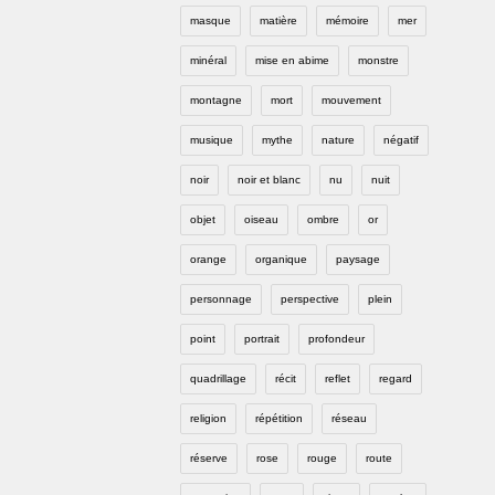
masque
matière
mémoire
mer
minéral
mise en abime
monstre
montagne
mort
mouvement
musique
mythe
nature
négatif
noir
noir et blanc
nu
nuit
objet
oiseau
ombre
or
orange
organique
paysage
personnage
perspective
plein
point
portrait
profondeur
quadrillage
récit
reflet
regard
religion
répétition
réseau
réserve
rose
rouge
route