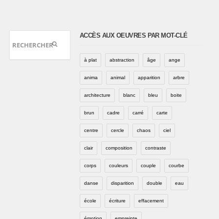
ACCÈS AUX OEUVRES PAR MOT-CLÉ
à plat
abstraction
âge
ange
anima
animal
apparition
arbre
architecture
blanc
bleu
boite
brun
cadre
carré
carte
centre
cercle
chaos
ciel
clair
composition
contraste
corps
couleurs
couple
courbe
danse
disparition
double
eau
école
écriture
effacement
émotion
empreinte