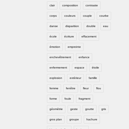
clair
composition
contraste
corps
couleurs
couple
courbe
danse
disparition
double
eau
école
écriture
effacement
émotion
empreinte
enchevêtrement
enfance
enfermement
espace
étoile
explosion
extérieur
famille
femme
fenêtre
fleur
flou
forme
foule
fragment
géométrie
geste
goutte
gris
gros plan
groupe
hachure