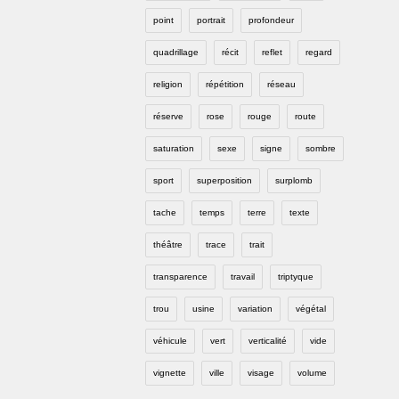
point
portrait
profondeur
quadrillage
récit
reflet
regard
religion
répétition
réseau
réserve
rose
rouge
route
saturation
sexe
signe
sombre
sport
superposition
surplomb
tache
temps
terre
texte
théâtre
trace
trait
transparence
travail
triptyque
trou
usine
variation
végétal
véhicule
vert
verticalité
vide
vignette
ville
visage
volume