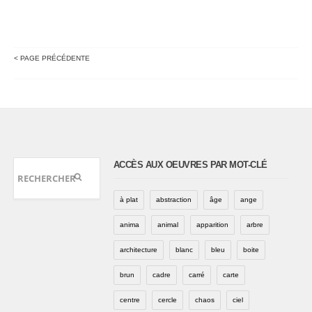
< PAGE PRÉCÉDENTE
ACCÈS AUX OEUVRES PAR MOT-CLÉ
à plat
abstraction
âge
ange
anima
animal
apparition
arbre
architecture
blanc
bleu
boite
brun
cadre
carré
carte
centre
cercle
chaos
ciel