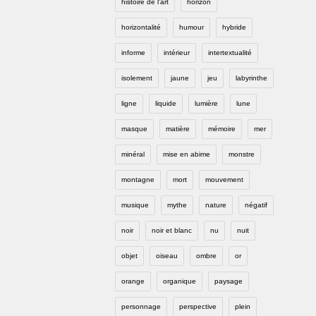
histoire de l'art
horizon
horizontalité
humour
hybride
informe
intérieur
intertextualité
isolement
jaune
jeu
labyrinthe
ligne
liquide
lumière
lune
masque
matière
mémoire
mer
minéral
mise en abime
monstre
montagne
mort
mouvement
musique
mythe
nature
négatif
noir
noir et blanc
nu
nuit
objet
oiseau
ombre
or
orange
organique
paysage
personnage
perspective
plein