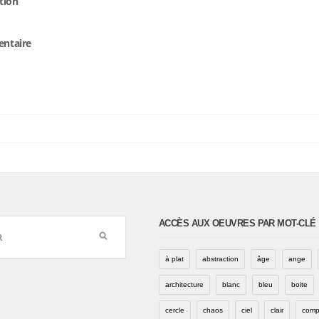
tion
entaire
ACCÈS AUX OEUVRES PAR MOT-CLÉ
à plat
abstraction
âge
ange
architecture
blanc
bleu
boite
cercle
chaos
ciel
clair
comp