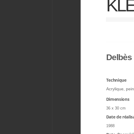
KLE
Delbès
Technique
Acrylique, pein
Dimensions
36 x 30 cm
Date de réalis
1988