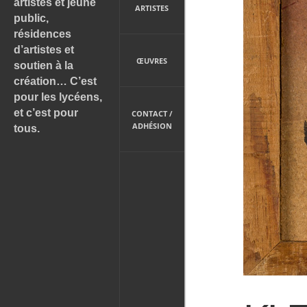
artistes et jeune
ARTISTES
public,
résidences
d’artistes et
ŒUVRES
soutien à la
création… C’est
pour les lycéens,
et c’est pour
CONTACT /
ADHÉSION
tous.