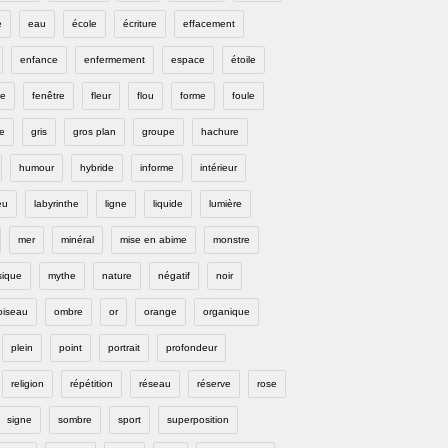
e
eau
école
écriture
effacement
enfance
enfermement
espace
étoile
e
fenêtre
fleur
flou
forme
foule
e
gris
gros plan
groupe
hachure
humour
hybride
informe
intérieur
eu
labyrinthe
ligne
liquide
lumière
mer
minéral
mise en abime
monstre
ique
mythe
nature
négatif
noir
oiseau
ombre
or
orange
organique
plein
point
portrait
profondeur
religion
répétition
réseau
réserve
rose
signe
sombre
sport
superposition