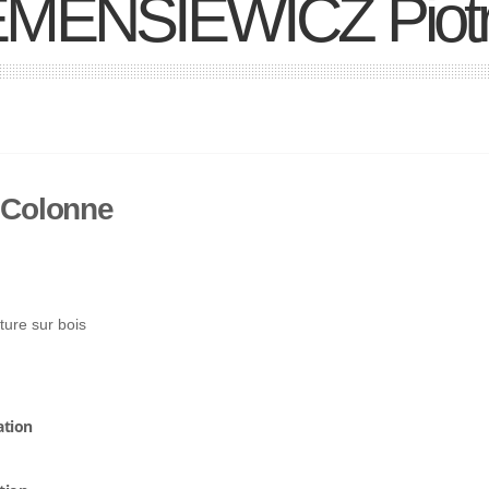
MENSIEWICZ Piot
 Colonne
ture sur bois
ation