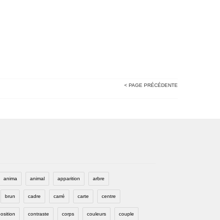
< PAGE PRÉCÉDENTE
anima
animal
apparition
arbre
brun
cadre
carré
carte
centre
osition
contraste
corps
couleurs
couple