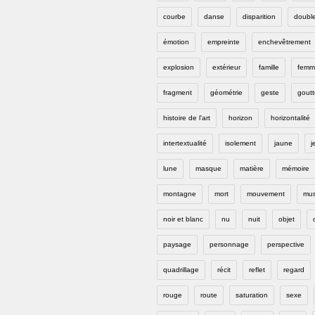
courbe
danse
disparition
doubl
émotion
empreinte
enchevêtrement
explosion
extérieur
famille
femm
fragment
géométrie
geste
goutt
histoire de l'art
horizon
horizontalité
intertextualité
isolement
jaune
j
lune
masque
matière
mémoire
montagne
mort
mouvement
mus
noir et blanc
nu
nuit
objet
paysage
personnage
perspective
quadrillage
récit
reflet
regard
rouge
route
saturation
sexe