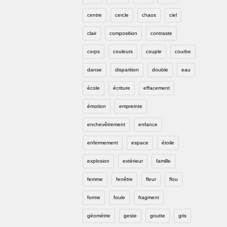
centre
cercle
chaos
ciel
clair
composition
contraste
corps
couleurs
couple
courbe
danse
disparition
double
eau
école
écriture
effacement
émotion
empreinte
enchevêtrement
enfance
enfermement
espace
étoile
explosion
extérieur
famille
femme
fenêtre
fleur
flou
forme
foule
fragment
géométrie
geste
goutte
gris