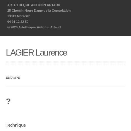
ARTOTHEQUE ANTONIN ARTAUD
25 Chemin Notre Dame de la Consolation
13013 Marseille
04 91 12 22 50
© 2026 Artothèque Antonin Artaud
LAGIER Laurence
ESTAMPE
?
Technique