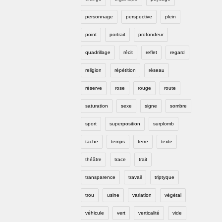
personnage
perspective
plein
point
portrait
profondeur
quadrillage
récit
reflet
regard
religion
répétition
réseau
réserve
rose
rouge
route
saturation
sexe
signe
sombre
sport
superposition
surplomb
tache
temps
terre
texte
théâtre
trace
trait
transparence
travail
triptyque
trou
usine
variation
végétal
véhicule
vert
verticalité
vide