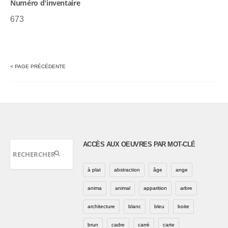
Numéro d'inventaire
673
< PAGE PRÉCÉDENTE
ACCÈS AUX OEUVRES PAR MOT-CLÉ
à plat
abstraction
âge
ange
anima
animal
apparition
arbre
architecture
blanc
bleu
boite
brun
cadre
carré
carte