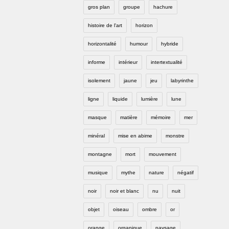
gros plan
groupe
hachure
histoire de l'art
horizon
horizontalité
humour
hybride
informe
intérieur
intertextualité
isolement
jaune
jeu
labyrinthe
ligne
liquide
lumière
lune
masque
matière
mémoire
mer
minéral
mise en abime
monstre
montagne
mort
mouvement
musique
mythe
nature
négatif
noir
noir et blanc
nu
nuit
objet
oiseau
ombre
or
orange
organique
paysage