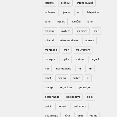
informe
intérieur
intertextualité
isolement
jaune
jeu
labyrinthe
ligne
liquide
lumière
lune
masque
matière
mémoire
mer
minéral
mise en abime
monstre
montagne
mort
mouvement
musique
mythe
nature
négatif
noir
noir et blanc
nu
nuit
objet
oiseau
ombre
or
orange
organique
paysage
personnage
perspective
plein
point
portrait
profondeur
quadrillage
récit
reflet
regard