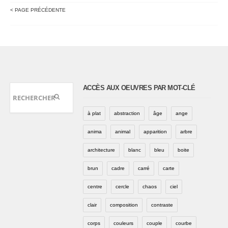
< PAGE PRÉCÉDENTE
ACCÈS AUX OEUVRES PAR MOT-CLÉ
à plat
abstraction
âge
ange
anima
animal
apparition
arbre
architecture
blanc
bleu
boite
brun
cadre
carré
carte
centre
cercle
chaos
ciel
clair
composition
contraste
corps
couleurs
couple
courbe