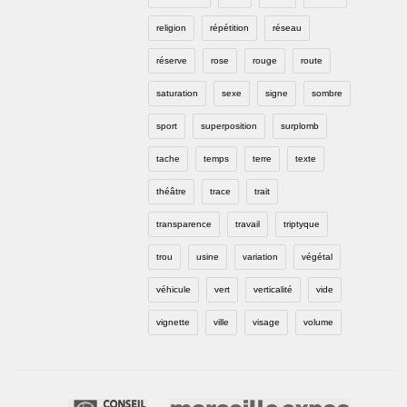
religion
répétition
réseau
réserve
rose
rouge
route
saturation
sexe
signe
sombre
sport
superposition
surplomb
tache
temps
terre
texte
théâtre
trace
trait
transparence
travail
triptyque
trou
usine
variation
végétal
véhicule
vert
verticalité
vide
vignette
ville
visage
volume