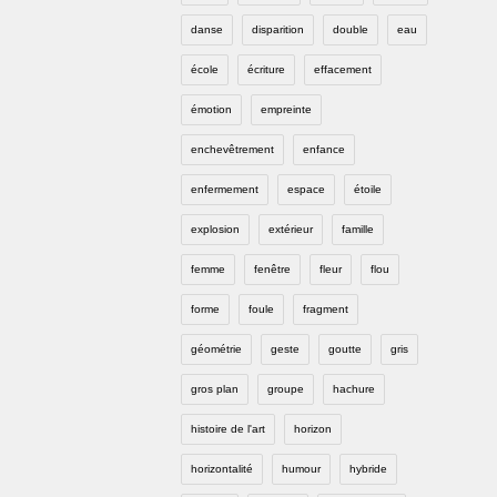
danse
disparition
double
eau
école
écriture
effacement
émotion
empreinte
enchevêtrement
enfance
enfermement
espace
étoile
explosion
extérieur
famille
femme
fenêtre
fleur
flou
forme
foule
fragment
géométrie
geste
goutte
gris
gros plan
groupe
hachure
histoire de l'art
horizon
horizontalité
humour
hybride