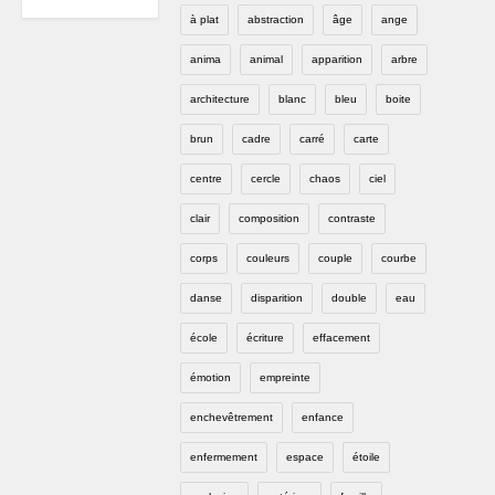
à plat
abstraction
âge
ange
anima
animal
apparition
arbre
architecture
blanc
bleu
boite
brun
cadre
carré
carte
centre
cercle
chaos
ciel
clair
composition
contraste
corps
couleurs
couple
courbe
danse
disparition
double
eau
école
écriture
effacement
émotion
empreinte
enchevêtrement
enfance
enfermement
espace
étoile