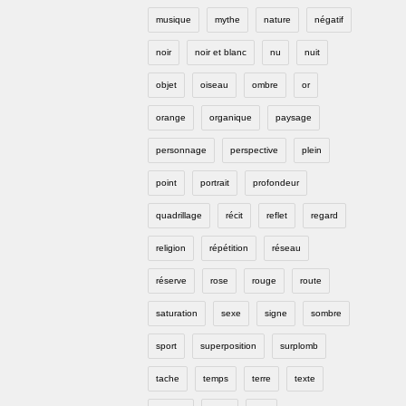
musique
mythe
nature
négatif
noir
noir et blanc
nu
nuit
objet
oiseau
ombre
or
orange
organique
paysage
personnage
perspective
plein
point
portrait
profondeur
quadrillage
récit
reflet
regard
religion
répétition
réseau
réserve
rose
rouge
route
saturation
sexe
signe
sombre
sport
superposition
surplomb
tache
temps
terre
texte