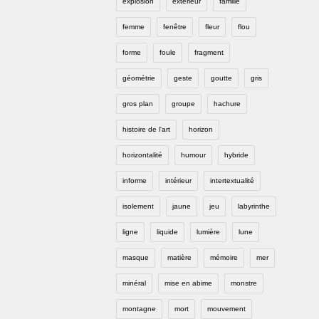
explosion
extérieur
famille
femme
fenêtre
fleur
flou
forme
foule
fragment
géométrie
geste
goutte
gris
gros plan
groupe
hachure
histoire de l'art
horizon
horizontalité
humour
hybride
informe
intérieur
intertextualité
isolement
jaune
jeu
labyrinthe
ligne
liquide
lumière
lune
masque
matière
mémoire
mer
minéral
mise en abime
monstre
montagne
mort
mouvement