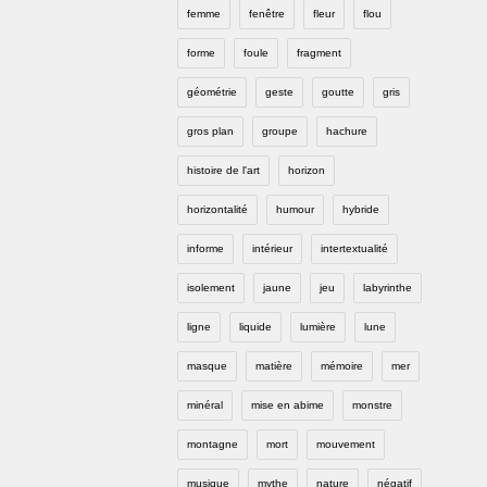
femme
fenêtre
fleur
flou
forme
foule
fragment
géométrie
geste
goutte
gris
gros plan
groupe
hachure
histoire de l'art
horizon
horizontalité
humour
hybride
informe
intérieur
intertextualité
isolement
jaune
jeu
labyrinthe
ligne
liquide
lumière
lune
masque
matière
mémoire
mer
minéral
mise en abime
monstre
montagne
mort
mouvement
musique
mythe
nature
négatif