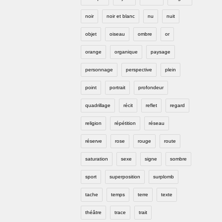
noir
noir et blanc
nu
nuit
objet
oiseau
ombre
or
orange
organique
paysage
personnage
perspective
plein
point
portrait
profondeur
quadrillage
récit
reflet
regard
religion
répétition
réseau
réserve
rose
rouge
route
saturation
sexe
signe
sombre
sport
superposition
surplomb
tache
temps
terre
texte
théâtre
trace
trait