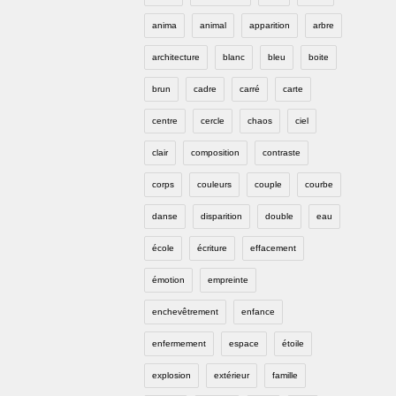
anima
animal
apparition
arbre
architecture
blanc
bleu
boite
brun
cadre
carré
carte
centre
cercle
chaos
ciel
clair
composition
contraste
corps
couleurs
couple
courbe
danse
disparition
double
eau
école
écriture
effacement
émotion
empreinte
enchevêtrement
enfance
enfermement
espace
étoile
explosion
extérieur
famille