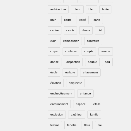
architecture
blanc
bleu
boite
brun
cadre
carré
carte
centre
cercle
chaos
ciel
clair
composition
contraste
corps
couleurs
couple
courbe
danse
disparition
double
eau
école
écriture
effacement
émotion
empreinte
enchevêtrement
enfance
enfermement
espace
étoile
explosion
extérieur
famille
femme
fenêtre
fleur
flou