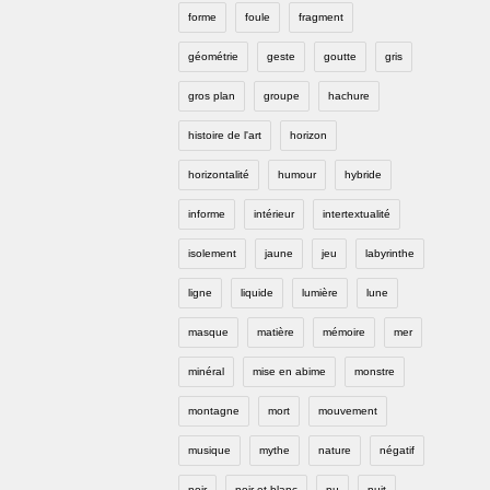
forme
foule
fragment
géométrie
geste
goutte
gris
gros plan
groupe
hachure
histoire de l'art
horizon
horizontalité
humour
hybride
informe
intérieur
intertextualité
isolement
jaune
jeu
labyrinthe
ligne
liquide
lumière
lune
masque
matière
mémoire
mer
minéral
mise en abime
monstre
montagne
mort
mouvement
musique
mythe
nature
négatif
noir
noir et blanc
nu
nuit