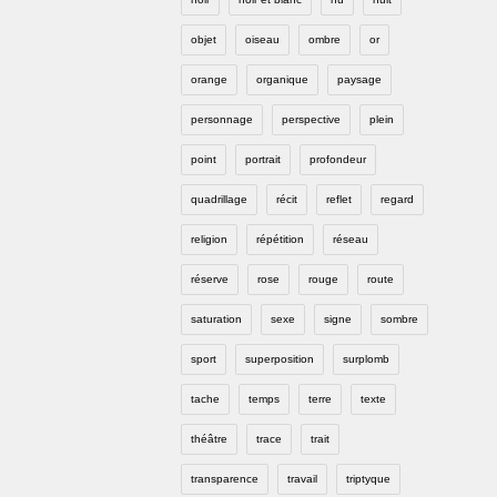
objet
oiseau
ombre
or
orange
organique
paysage
personnage
perspective
plein
point
portrait
profondeur
quadrillage
récit
reflet
regard
religion
répétition
réseau
réserve
rose
rouge
route
saturation
sexe
signe
sombre
sport
superposition
surplomb
tache
temps
terre
texte
théâtre
trace
trait
transparence
travail
triptyque