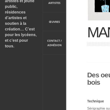
artistes et jeune
ARTISTES
public,
résidences
d’artistes et
ŒUVRES
soutien à la
MAN
création… C’est
pour les lycéens,
et c’est pour
CONTACT /
ADHÉSION
tous.
Des oeu
bois
Technique
Sérigraphie su