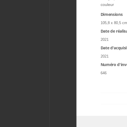
couleur
Dimensions
105,8 x 80,5 cm
Date de réalis
2021
Date d'acquisi
2021
Numéro d'inv
646