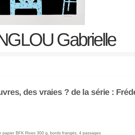
GLOU Gabrielle
vres, des vraies ? de la série : Frédé
r papier BFK Rives 300 g, bords frangés, 4 passages