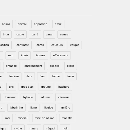
anima
animal
apparition
arbre
brun
cadre
carré
carte
centre
osition
contraste
corps
couleurs
couple
e
eau
école
écriture
effacement
enfance
enfermement
espace
étoile
e
fenêtre
fleur
flou
forme
foule
e
gris
gros plan
groupe
hachure
humour
hybride
informe
intérieur
eu
labyrinthe
ligne
liquide
lumière
mer
minéral
mise en abime
monstre
ique
mythe
nature
négatif
noir