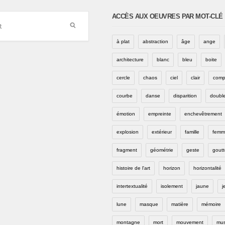
ACCÈS AUX OEUVRES PAR MOT-CLÉ
à plat
abstraction
âge
ange
architecture
blanc
bleu
boite
cercle
chaos
ciel
clair
comp
courbe
danse
disparition
doubl
émotion
empreinte
enchevêtrement
explosion
extérieur
famille
femm
fragment
géométrie
geste
goutt
histoire de l'art
horizon
horizontalité
intertextualité
isolement
jaune
j
lune
masque
matière
mémoire
montagne
mort
mouvement
mus