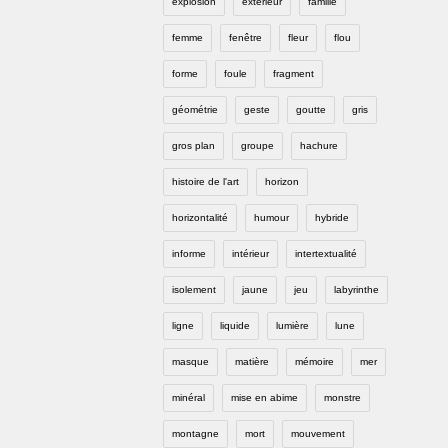
explosion
extérieur
famille
femme
fenêtre
fleur
flou
forme
foule
fragment
géométrie
geste
goutte
gris
gros plan
groupe
hachure
histoire de l'art
horizon
horizontalité
humour
hybride
informe
intérieur
intertextualité
isolement
jaune
jeu
labyrinthe
ligne
liquide
lumière
lune
masque
matière
mémoire
mer
minéral
mise en abime
monstre
montagne
mort
mouvement