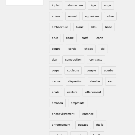
à plat
abstraction
âge
ange
anima
animal
apparition
arbre
architecture
blanc
bleu
boite
brun
cadre
carré
carte
centre
cercle
chaos
ciel
clair
composition
contraste
corps
couleurs
couple
courbe
danse
disparition
double
eau
école
écriture
effacement
émotion
empreinte
enchevêtrement
enfance
enfermement
espace
étoile