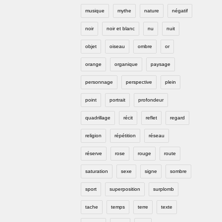
musique
mythe
nature
négatif
noir
noir et blanc
nu
nuit
objet
oiseau
ombre
or
orange
organique
paysage
personnage
perspective
plein
point
portrait
profondeur
quadrillage
récit
reflet
regard
religion
répétition
réseau
réserve
rose
rouge
route
saturation
sexe
signe
sombre
sport
superposition
surplomb
tache
temps
terre
texte