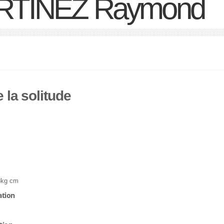
RTINEZ Raymond
e la solitude
8kg cm
ation