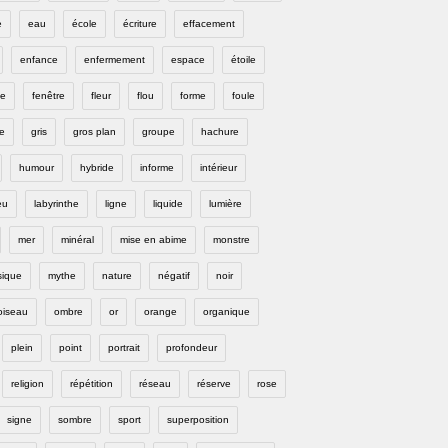
e
eau
école
écriture
effacement
enfance
enfermement
espace
étoile
e
fenêtre
fleur
flou
forme
foule
e
gris
gros plan
groupe
hachure
humour
hybride
informe
intérieur
eu
labyrinthe
ligne
liquide
lumière
mer
minéral
mise en abime
monstre
ique
mythe
nature
négatif
noir
oiseau
ombre
or
orange
organique
plein
point
portrait
profondeur
religion
répétition
réseau
réserve
rose
signe
sombre
sport
superposition