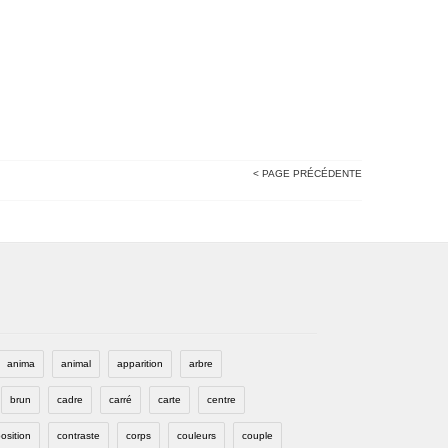
< PAGE PRÉCÉDENTE
anima
animal
apparition
arbre
brun
cadre
carré
carte
centre
osition
contraste
corps
couleurs
couple