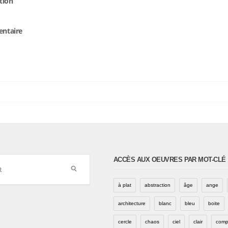
tion
entaire
ACCÈS AUX OEUVRES PAR MOT-CLÉ
à plat
abstraction
âge
ange
architecture
blanc
bleu
boite
cercle
chaos
ciel
clair
comp