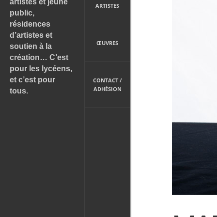
artistes et jeune
ARTISTES
public,
résidences
d’artistes et
ŒUVRES
soutien à la
création… C’est
pour les lycéens,
et c’est pour
CONTACT /
ADHÉSION
tous.