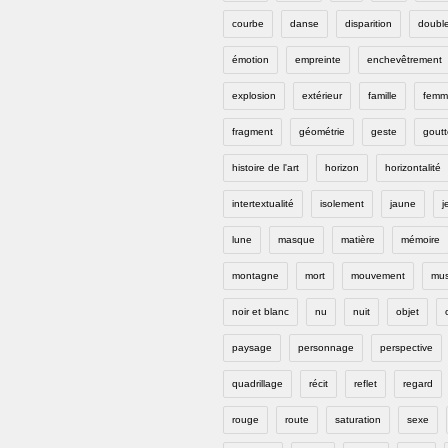
courbe
danse
disparition
doubl
émotion
empreinte
enchevêtrement
explosion
extérieur
famille
femm
fragment
géométrie
geste
goutt
histoire de l'art
horizon
horizontalité
intertextualité
isolement
jaune
j
lune
masque
matière
mémoire
montagne
mort
mouvement
mus
noir et blanc
nu
nuit
objet
paysage
personnage
perspective
quadrillage
récit
reflet
regard
rouge
route
saturation
sexe