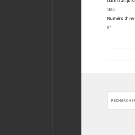
Date d'acquisi
1989
Numéro d'inv
97