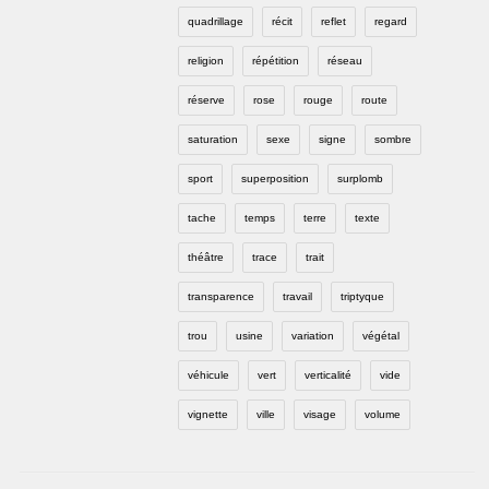
quadrillage
récit
reflet
regard
religion
répétition
réseau
réserve
rose
rouge
route
saturation
sexe
signe
sombre
sport
superposition
surplomb
tache
temps
terre
texte
théâtre
trace
trait
transparence
travail
triptyque
trou
usine
variation
végétal
véhicule
vert
verticalité
vide
vignette
ville
visage
volume