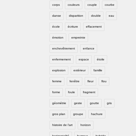
corps
couleurs
couple
courbe
danse
disparition
double
eau
école
écriture
effacement
émotion
empreinte
enchevêtrement
enfance
enfermement
espace
étoile
explosion
extérieur
famille
femme
fenêtre
fleur
flou
forme
foule
fragment
géométrie
geste
goutte
gris
gros plan
groupe
hachure
histoire de l'art
horizon
horizontalité
humour
hybride