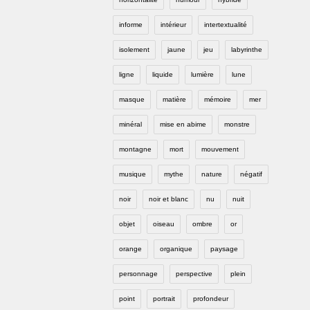
informe
intérieur
intertextualité
isolement
jaune
jeu
labyrinthe
ligne
liquide
lumière
lune
masque
matière
mémoire
mer
minéral
mise en abime
monstre
montagne
mort
mouvement
musique
mythe
nature
négatif
noir
noir et blanc
nu
nuit
objet
oiseau
ombre
or
orange
organique
paysage
personnage
perspective
plein
point
portrait
profondeur