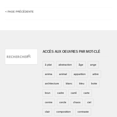
< PAGE PRÉCÉDENTE
ACCÈS AUX OEUVRES PAR MOT-CLÉ
à plat
abstraction
âge
ange
anima
animal
apparition
arbre
architecture
blanc
bleu
boite
brun
cadre
carré
carte
centre
cercle
chaos
ciel
clair
composition
contraste