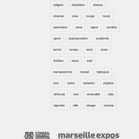
religion
répétition
réseau
réserve
rose
rouge
route
saturation
sexe
signe
sombre
sport
superposition
surplomb
tache
temps
terre
texte
théâtre
trace
trait
transparence
travail
triptyque
trou
usine
variation
végétal
véhicule
vert
verticalité
vide
vignette
ville
visage
volume