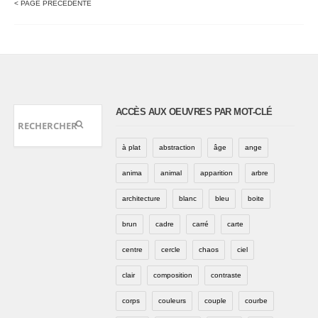
< PAGE PRÉCÉDENTE
ACCÈS AUX OEUVRES PAR MOT-CLÉ
à plat
abstraction
âge
ange
anima
animal
apparition
arbre
architecture
blanc
bleu
boite
brun
cadre
carré
carte
centre
cercle
chaos
ciel
clair
composition
contraste
corps
couleurs
couple
courbe