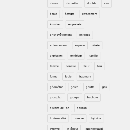
danse
disparition
double
eau
école
écriture
effacement
émotion
empreinte
enchevêtrement
enfance
enfermement
espace
étoile
explosion
extérieur
famille
femme
fenêtre
fleur
flou
forme
foule
fragment
géométrie
geste
goutte
gris
gros plan
groupe
hachure
histoire de l'art
horizon
horizontalité
humour
hybride
informe
intérieur
intertextualité