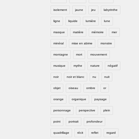
isolement
jaune
jeu
labyrinthe
ligne
liquide
lumière
lune
masque
matière
mémoire
mer
minéral
mise en abime
monstre
montagne
mort
mouvement
musique
mythe
nature
négatif
noir
noir et blanc
nu
nuit
objet
oiseau
ombre
or
orange
organique
paysage
personnage
perspective
plein
point
portrait
profondeur
quadrillage
récit
reflet
regard