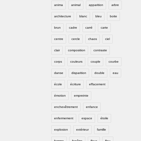
anima
animal
apparition
arbre
architecture
blanc
bleu
boite
brun
cadre
carré
carte
centre
cercle
chaos
ciel
clair
composition
contraste
corps
couleurs
couple
courbe
danse
disparition
double
eau
école
écriture
effacement
émotion
empreinte
enchevêtrement
enfance
enfermement
espace
étoile
explosion
extérieur
famille
femme
fenêtre
fleur
flou