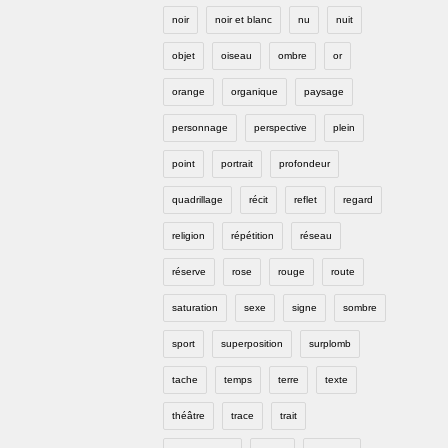
noir
noir et blanc
nu
nuit
objet
oiseau
ombre
or
orange
organique
paysage
personnage
perspective
plein
point
portrait
profondeur
quadrillage
récit
reflet
regard
religion
répétition
réseau
réserve
rose
rouge
route
saturation
sexe
signe
sombre
sport
superposition
surplomb
tache
temps
terre
texte
théâtre
trace
trait