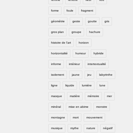
forme
foule
fragment
géométrie
geste
goutte
gris
gros plan
groupe
hachure
histoire de l'art
horizon
horizontalité
humour
hybride
informe
intérieur
intertextualité
isolement
jaune
jeu
labyrinthe
ligne
liquide
lumière
lune
masque
matière
mémoire
mer
minéral
mise en abime
monstre
montagne
mort
mouvement
musique
mythe
nature
négatif