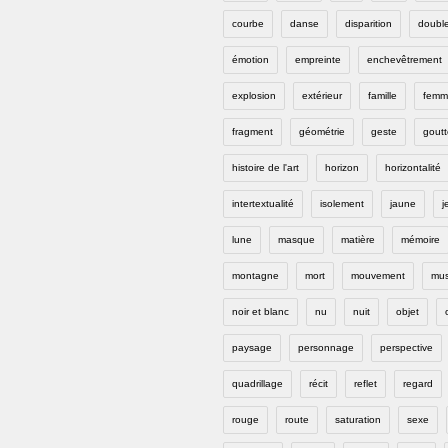
courbe
danse
disparition
doubl
émotion
empreinte
enchevêtrement
explosion
extérieur
famille
femm
fragment
géométrie
geste
goutt
histoire de l'art
horizon
horizontalité
intertextualité
isolement
jaune
j
lune
masque
matière
mémoire
montagne
mort
mouvement
mus
noir et blanc
nu
nuit
objet
paysage
personnage
perspective
quadrillage
récit
reflet
regard
rouge
route
saturation
sexe