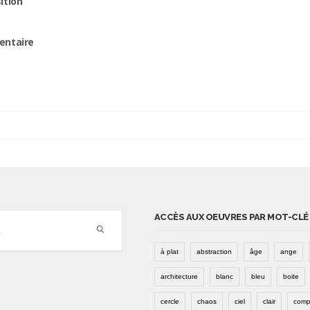
ition
entaire
ACCÈS AUX OEUVRES PAR MOT-CLÉ
à plat
abstraction
âge
ange
architecture
blanc
bleu
boite
cercle
chaos
ciel
clair
comp