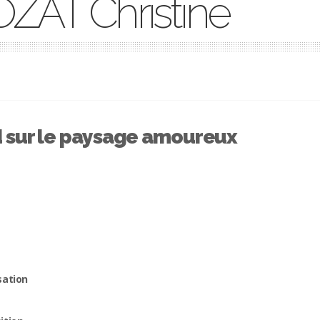
ZAT Christine
 sur le paysage amoureux
sation