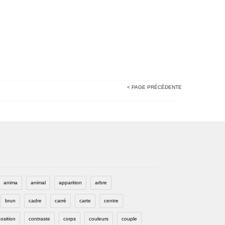
< PAGE PRÉCÉDENTE
anima
animal
apparition
arbre
brun
cadre
carré
carte
centre
osition
contraste
corps
couleurs
couple