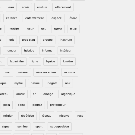
e
eau
école
écriture
effacement
enfance
enfermement
espace
étoile
e
fenêtre
fleur
flou
forme
foule
e
gris
gros plan
groupe
hachure
humour
hybride
informe
intérieur
eu
labyrinthe
ligne
liquide
lumière
mer
minéral
mise en abime
monstre
ique
mythe
nature
négatif
noir
oiseau
ombre
or
orange
organique
plein
point
portrait
profondeur
religion
répétition
réseau
réserve
rose
signe
sombre
sport
superposition