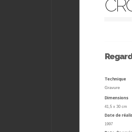
CRO
Regard
Technique
Gravure
Dimensions
41,5 x 30 cm
Date de réali
1997