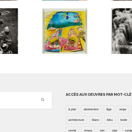
Peinture
Photogra
ACCÈS AUX OEUVRES PAR MOT-CLÉ
à plat
abstraction
âge
ange
architecture
blanc
bleu
boite
cercle
chaos
ciel
clair
comp