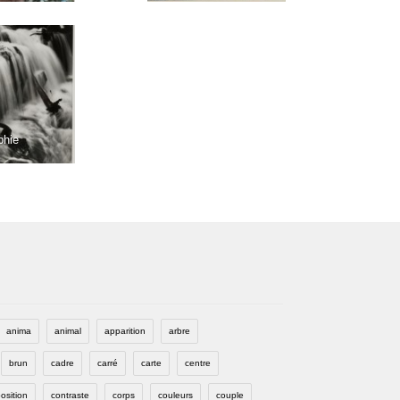
phie
anima
animal
apparition
arbre
brun
cadre
carré
carte
centre
osition
contraste
corps
couleurs
couple