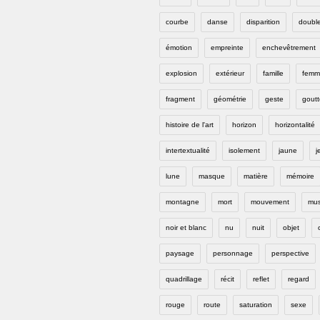
courbe
danse
disparition
doubl
émotion
empreinte
enchevêtrement
explosion
extérieur
famille
femm
fragment
géométrie
geste
goutt
histoire de l'art
horizon
horizontalité
intertextualité
isolement
jaune
j
lune
masque
matière
mémoire
montagne
mort
mouvement
mus
noir et blanc
nu
nuit
objet
paysage
personnage
perspective
quadrillage
récit
reflet
regard
rouge
route
saturation
sexe