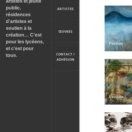
artistes et jeune
public,
ARTISTES
résidences
d’artistes et
soutien à la
ŒUVRES
création… C’est
pour les lycéens,
Peinture
et c’est pour
CONTACT /
tous.
ADHÉSION
Peinture