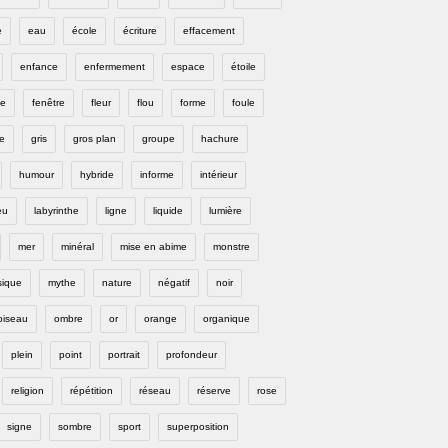
e
eau
école
écriture
effacement
enfance
enfermement
espace
étoile
e
fenêtre
fleur
flou
forme
foule
e
gris
gros plan
groupe
hachure
humour
hybride
informe
intérieur
eu
labyrinthe
ligne
liquide
lumière
mer
minéral
mise en abime
monstre
ique
mythe
nature
négatif
noir
oiseau
ombre
or
orange
organique
plein
point
portrait
profondeur
religion
répétition
réseau
réserve
rose
signe
sombre
sport
superposition