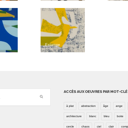
Estampe
ACCÈS AUX OEUVRES PAR MOT-CLÉ
à plat
abstraction
âge
ange
architecture
blanc
bleu
boite
cercle
chaos
ciel
clair
comp