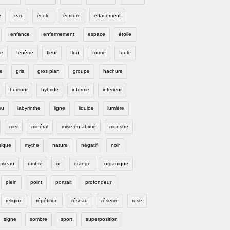
e
eau
école
écriture
effacement
enfance
enfermement
espace
étoile
e
fenêtre
fleur
flou
forme
foule
e
gris
gros plan
groupe
hachure
humour
hybride
informe
intérieur
eu
labyrinthe
ligne
liquide
lumière
mer
minéral
mise en abime
monstre
ique
mythe
nature
négatif
noir
oiseau
ombre
or
orange
organique
plein
point
portrait
profondeur
religion
répétition
réseau
réserve
rose
signe
sombre
sport
superposition