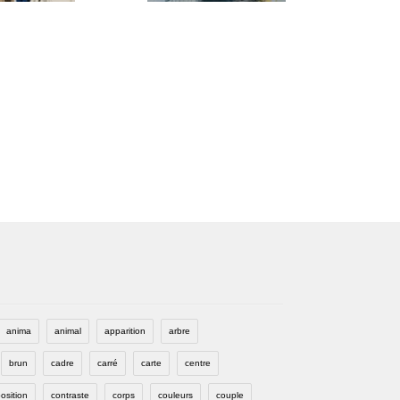
anima
animal
apparition
arbre
brun
cadre
carré
carte
centre
osition
contraste
corps
couleurs
couple