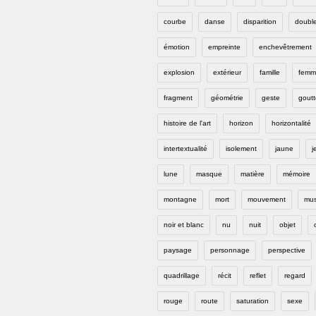
courbe
danse
disparition
doubl
émotion
empreinte
enchevêtrement
explosion
extérieur
famille
femm
fragment
géométrie
geste
goutt
histoire de l'art
horizon
horizontalité
intertextualité
isolement
jaune
j
lune
masque
matière
mémoire
montagne
mort
mouvement
mus
noir et blanc
nu
nuit
objet
paysage
personnage
perspective
quadrillage
récit
reflet
regard
rouge
route
saturation
sexe