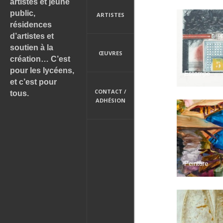
artistes et jeune
public,
ARTISTES
résidences
d’artistes et
soutien à la
ŒUVRES
création… C’est
pour les lycéens,
Estampe
et c’est pour
CONTACT /
tous.
ADHÉSION
Peinture