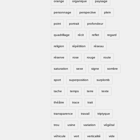
orange
organique
paysage
personnage
perspective
plein
point
portrait
profondeur
quadrillage
récit
reflet
regard
religion
répétition
réseau
réserve
rose
rouge
route
saturation
sexe
signe
sombre
sport
superposition
surplomb
tache
temps
terre
texte
théâtre
trace
trait
transparence
travail
triptyque
trou
usine
variation
végétal
véhicule
vert
verticalité
vide