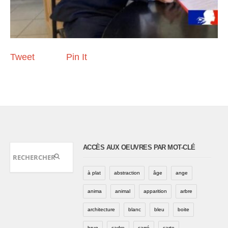
Tweet
Pin It
ACCÈS AUX OEUVRES PAR MOT-CLÉ
à plat
abstraction
âge
ange
anima
animal
apparition
arbre
architecture
blanc
bleu
boite
brun
cadre
carré
carte