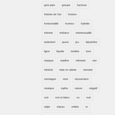
gros plan
groupe
hachure
histoire de l'art
horizon
horizontalité
humour
hybride
informe
intérieur
intertextualité
isolement
jaune
jeu
labyrinthe
ligne
liquide
lumière
lune
masque
matière
mémoire
mer
minéral
mise en abime
monstre
montagne
mort
mouvement
musique
mythe
nature
négatif
noir
noir et blanc
nu
nuit
objet
oiseau
ombre
or