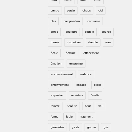
centre
cercle
chaos
ciel
clair
composition
contraste
corps
couleurs
couple
courbe
danse
disparition
double
eau
école
écriture
effacement
émotion
empreinte
enchevêtrement
enfance
enfermement
espace
étoile
explosion
extérieur
famille
femme
fenêtre
fleur
flou
forme
foule
fragment
géométrie
geste
goutte
gris