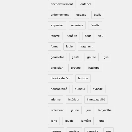
enchevêtrement
enfance
enfermement
espace
étoile
explosion
extérieur
famille
femme
fenêtre
fleur
flou
forme
foule
fragment
géométrie
geste
goutte
gris
gros plan
groupe
hachure
histoire de l'art
horizon
horizontalité
humour
hybride
informe
intérieur
intertextualité
isolement
jaune
jeu
labyrinthe
ligne
liquide
lumière
lune
masque
matière
mémoire
mer