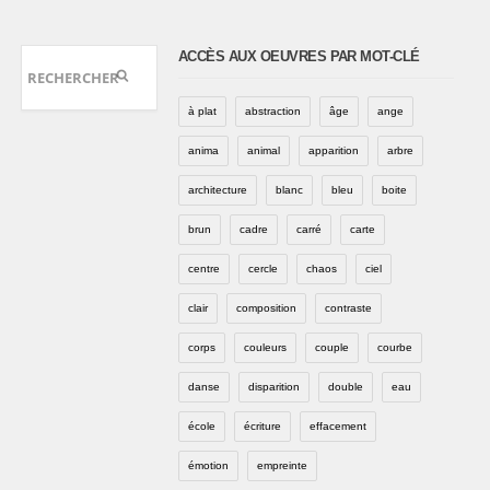
ACCÈS AUX OEUVRES PAR MOT-CLÉ
à plat
abstraction
âge
ange
anima
animal
apparition
arbre
architecture
blanc
bleu
boite
brun
cadre
carré
carte
centre
cercle
chaos
ciel
clair
composition
contraste
corps
couleurs
couple
courbe
danse
disparition
double
eau
école
écriture
effacement
émotion
empreinte