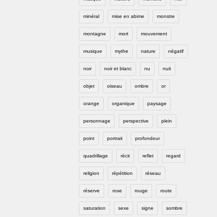
minéral
mise en abime
monstre
montagne
mort
mouvement
musique
mythe
nature
négatif
noir
noir et blanc
nu
nuit
objet
oiseau
ombre
or
orange
organique
paysage
personnage
perspective
plein
point
portrait
profondeur
quadrillage
récit
reflet
regard
religion
répétition
réseau
réserve
rose
rouge
route
saturation
sexe
signe
sombre