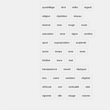
quadrillage
récit
reflet
regard
religion
répétition
réseau
réserve
rose
rouge
route
saturation
sexe
signe
sombre
sport
superposition
surplomb
tache
temps
terre
texte
théâtre
trace
trait
transparence
travail
triptyque
trou
usine
variation
végétal
véhicule
vert
verticalité
vide
vignette
ville
visage
volume