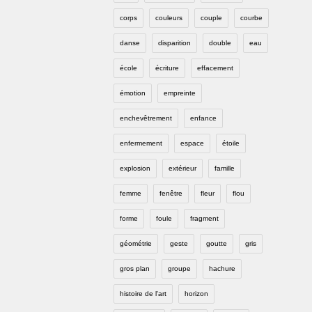
corps
couleurs
couple
courbe
danse
disparition
double
eau
école
écriture
effacement
émotion
empreinte
enchevêtrement
enfance
enfermement
espace
étoile
explosion
extérieur
famille
femme
fenêtre
fleur
flou
forme
foule
fragment
géométrie
geste
goutte
gris
gros plan
groupe
hachure
histoire de l'art
horizon