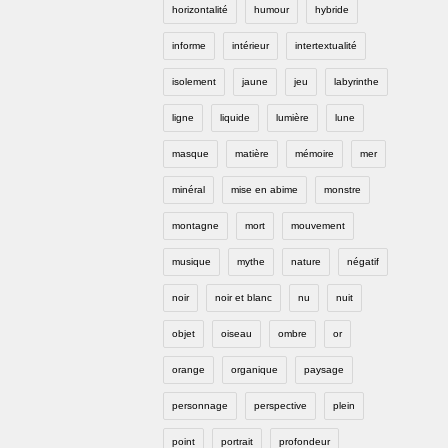
horizontalité
humour
hybride
informe
intérieur
intertextualité
isolement
jaune
jeu
labyrinthe
ligne
liquide
lumière
lune
masque
matière
mémoire
mer
minéral
mise en abime
monstre
montagne
mort
mouvement
musique
mythe
nature
négatif
noir
noir et blanc
nu
nuit
objet
oiseau
ombre
or
orange
organique
paysage
personnage
perspective
plein
point
portrait
profondeur