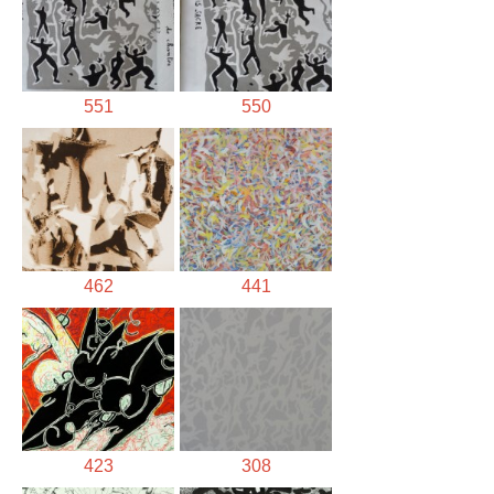
551
550
462
441
423
308