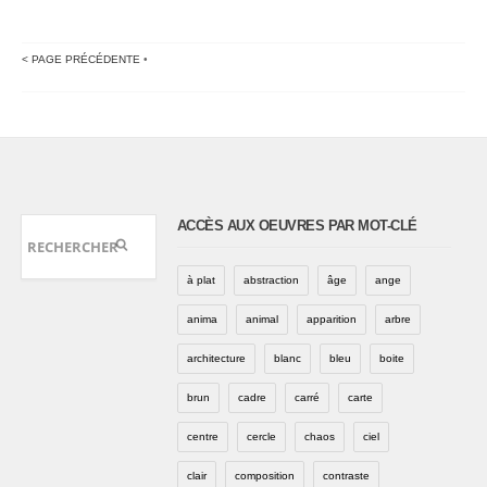
< PAGE PRÉCÉDENTE
•
ACCÈS AUX OEUVRES PAR MOT-CLÉ
à plat
abstraction
âge
ange
anima
animal
apparition
arbre
architecture
blanc
bleu
boite
brun
cadre
carré
carte
centre
cercle
chaos
ciel
clair
composition
contraste