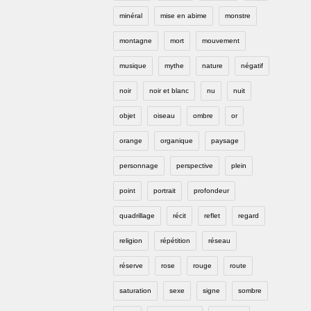
minéral
mise en abime
monstre
montagne
mort
mouvement
musique
mythe
nature
négatif
noir
noir et blanc
nu
nuit
objet
oiseau
ombre
or
orange
organique
paysage
personnage
perspective
plein
point
portrait
profondeur
quadrillage
récit
reflet
regard
religion
répétition
réseau
réserve
rose
rouge
route
saturation
sexe
signe
sombre