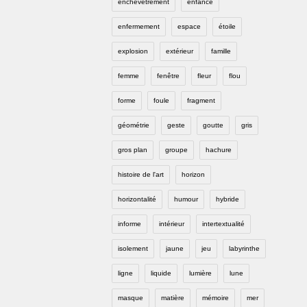
enchevêtrement
enfance
enfermement
espace
étoile
explosion
extérieur
famille
femme
fenêtre
fleur
flou
forme
foule
fragment
géométrie
geste
goutte
gris
gros plan
groupe
hachure
histoire de l'art
horizon
horizontalité
humour
hybride
informe
intérieur
intertextualité
isolement
jaune
jeu
labyrinthe
ligne
liquide
lumière
lune
masque
matière
mémoire
mer