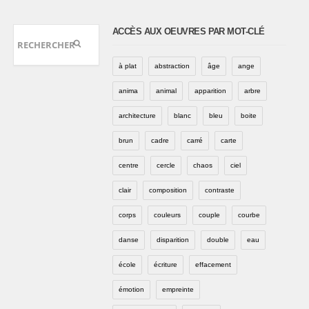
ACCÈS AUX OEUVRES PAR MOT-CLÉ
à plat
abstraction
âge
ange
anima
animal
apparition
arbre
architecture
blanc
bleu
boite
brun
cadre
carré
carte
centre
cercle
chaos
ciel
clair
composition
contraste
corps
couleurs
couple
courbe
danse
disparition
double
eau
école
écriture
effacement
émotion
empreinte