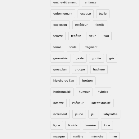
enchevêtrement
enfance
enfermement
espace
étoile
explosion
extérieur
famille
femme
fenêtre
fleur
flou
forme
foule
fragment
géométrie
geste
goutte
gris
gros plan
groupe
hachure
histoire de l'art
horizon
horizontalité
humour
hybride
informe
intérieur
intertextualité
isolement
jaune
jeu
labyrinthe
ligne
liquide
lumière
lune
masque
matière
mémoire
mer