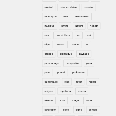
minéral
mise en abime
monstre
montagne
mort
mouvement
musique
mythe
nature
négatif
noir
noir et blanc
nu
nuit
objet
oiseau
ombre
or
orange
organique
paysage
personnage
perspective
plein
point
portrait
profondeur
quadrillage
récit
reflet
regard
religion
répétition
réseau
réserve
rose
rouge
route
saturation
sexe
signe
sombre