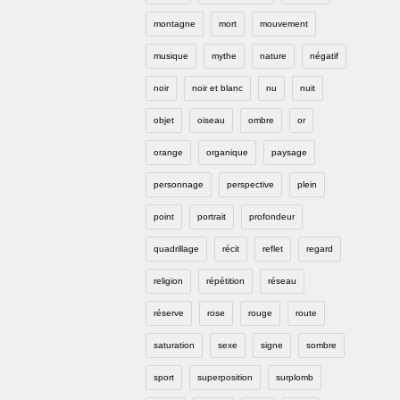
montagne
mort
mouvement
musique
mythe
nature
négatif
noir
noir et blanc
nu
nuit
objet
oiseau
ombre
or
orange
organique
paysage
personnage
perspective
plein
point
portrait
profondeur
quadrillage
récit
reflet
regard
religion
répétition
réseau
réserve
rose
rouge
route
saturation
sexe
signe
sombre
sport
superposition
surplomb