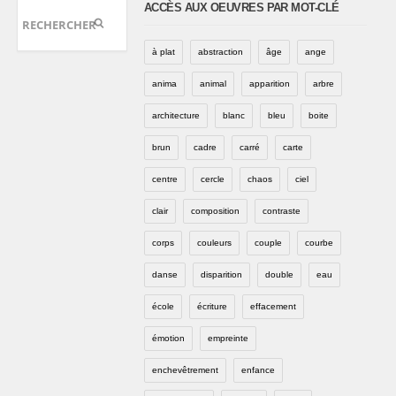
ACCÈS AUX OEUVRES PAR MOT-CLÉ
à plat
abstraction
âge
ange
anima
animal
apparition
arbre
architecture
blanc
bleu
boite
brun
cadre
carré
carte
centre
cercle
chaos
ciel
clair
composition
contraste
corps
couleurs
couple
courbe
danse
disparition
double
eau
école
écriture
effacement
émotion
empreinte
enchevêtrement
enfance