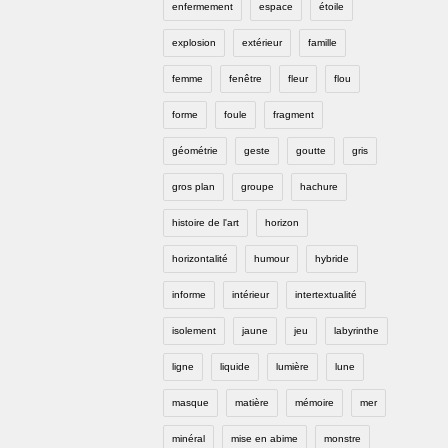
enfermement
espace
étoile
explosion
extérieur
famille
femme
fenêtre
fleur
flou
forme
foule
fragment
géométrie
geste
goutte
gris
gros plan
groupe
hachure
histoire de l'art
horizon
horizontalité
humour
hybride
informe
intérieur
intertextualité
isolement
jaune
jeu
labyrinthe
ligne
liquide
lumière
lune
masque
matière
mémoire
mer
minéral
mise en abime
monstre