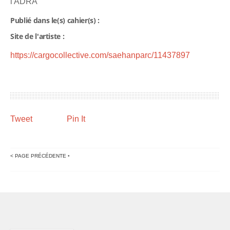
l'ADRA
Publié dans le(s) cahier(s) :
Site de l'artiste :
https://cargocollective.com/saehanparc/11437897
Tweet
Pin It
< PAGE PRÉCÉDENTE
•