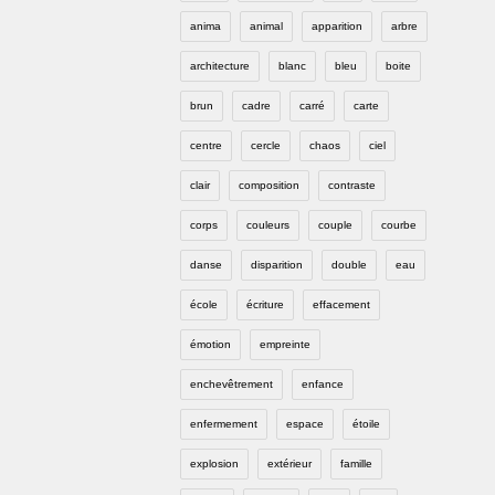
anima
animal
apparition
arbre
architecture
blanc
bleu
boite
brun
cadre
carré
carte
centre
cercle
chaos
ciel
clair
composition
contraste
corps
couleurs
couple
courbe
danse
disparition
double
eau
école
écriture
effacement
émotion
empreinte
enchevêtrement
enfance
enfermement
espace
étoile
explosion
extérieur
famille