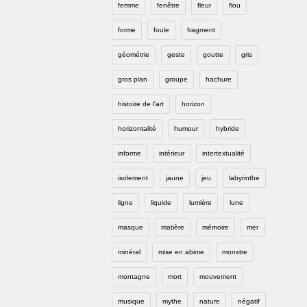
femme
fenêtre
fleur
flou
forme
foule
fragment
géométrie
geste
goutte
gris
gros plan
groupe
hachure
histoire de l'art
horizon
horizontalité
humour
hybride
informe
intérieur
intertextualité
isolement
jaune
jeu
labyrinthe
ligne
liquide
lumière
lune
masque
matière
mémoire
mer
minéral
mise en abime
monstre
montagne
mort
mouvement
musique
mythe
nature
négatif