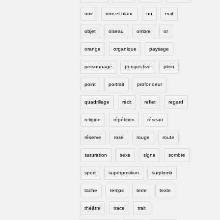
noir
noir et blanc
nu
nuit
objet
oiseau
ombre
or
orange
organique
paysage
personnage
perspective
plein
point
portrait
profondeur
quadrillage
récit
reflet
regard
religion
répétition
réseau
réserve
rose
rouge
route
saturation
sexe
signe
sombre
sport
superposition
surplomb
tache
temps
terre
texte
théâtre
trace
trait