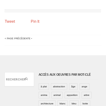
Tweet
Pin It
< PAGE PRÉCÉDENTE
•
ACCÈS AUX OEUVRES PAR MOT-CLÉ
à plat
abstraction
âge
ange
anima
animal
apparition
arbre
architecture
blanc
bleu
boite