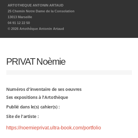
ARTOTHEQUE ANTONIN ARTAUD
25 Chemin Notre Dame de la Consolation
13013 Marseille
04 91 12 22 50
© 2026 Artothèque Antonin Artaud
PRIVAT Noèmie
Numéros d'inventaire de ses oeuvres
Ses expositions à l'Artothèque
Publié dans le(s) cahier(s) :
Site de l'artiste :
https://noemieprivat.ultra-book.com/portfolio