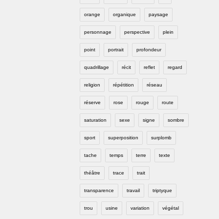
orange
organique
paysage
personnage
perspective
plein
point
portrait
profondeur
quadrillage
récit
reflet
regard
religion
répétition
réseau
réserve
rose
rouge
route
saturation
sexe
signe
sombre
sport
superposition
surplomb
tache
temps
terre
texte
théâtre
trace
trait
transparence
travail
triptyque
trou
usine
variation
végétal