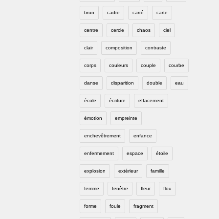
brun
cadre
carré
carte
centre
cercle
chaos
ciel
clair
composition
contraste
corps
couleurs
couple
courbe
danse
disparition
double
eau
école
écriture
effacement
émotion
empreinte
enchevêtrement
enfance
enfermement
espace
étoile
explosion
extérieur
famille
femme
fenêtre
fleur
flou
forme
foule
fragment