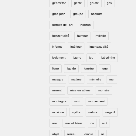
géométrie
geste
goutte
gris
gros plan
groupe
hachure
histoire de l'art
horizon
horizontalité
humour
hybride
informe
intérieur
intertextualité
isolement
jaune
jeu
labyrinthe
ligne
liquide
lumière
lune
masque
matière
mémoire
mer
minéral
mise en abime
monstre
montagne
mort
mouvement
musique
mythe
nature
négatif
noir
noir et blanc
nu
nuit
objet
oiseau
ombre
or