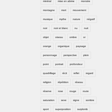
minéral
mise en abime
monstre
montagne
mort
mouvement
musique
mythe
nature
négatif
noir
noir et blanc
nu
nuit
objet
oiseau
ombre
or
orange
organique
paysage
personnage
perspective
plein
point
portrait
profondeur
quadrillage
récit
reflet
regard
religion
répétition
réseau
réserve
rose
rouge
route
saturation
sexe
signe
sombre
sport
superposition
surplomb