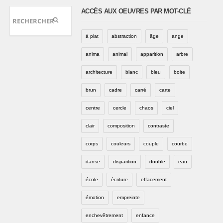
ACCÈS AUX OEUVRES PAR MOT-CLÉ
à plat
abstraction
âge
ange
anima
animal
apparition
arbre
architecture
blanc
bleu
boite
brun
cadre
carré
carte
centre
cercle
chaos
ciel
clair
composition
contraste
corps
couleurs
couple
courbe
danse
disparition
double
eau
école
écriture
effacement
émotion
empreinte
enchevêtrement
enfance