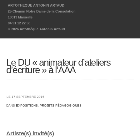
ARTOTHEQUE ANTONIN ARTAUD
25 Chemin Notre Dame de la Consolation
13013 Marseille
04 91 12 22 50
© 2026 Artothèque Antonin Artaud
Le DU « animateur d’ateliers
d’écriture » à l’AAA
LE 17 SEPTEMBRE 2016
DANS
EXPOSITIONS
,
PROJETS PÉDAGOGIQUES
Artiste(s) invité(s)