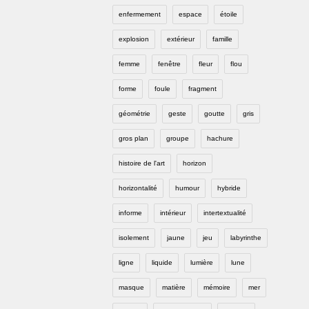
enfermement
espace
étoile
explosion
extérieur
famille
femme
fenêtre
fleur
flou
forme
foule
fragment
géométrie
geste
goutte
gris
gros plan
groupe
hachure
histoire de l'art
horizon
horizontalité
humour
hybride
informe
intérieur
intertextualité
isolement
jaune
jeu
labyrinthe
ligne
liquide
lumière
lune
masque
matière
mémoire
mer