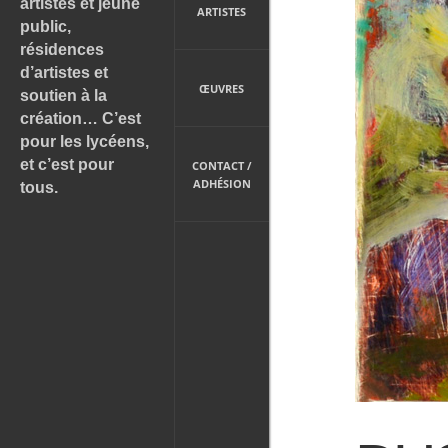
artistes et jeune
ARTISTES
public,
résidences
d’artistes et
ŒUVRES
soutien à la
création… C’est
pour les lycéens,
et c’est pour
CONTACT /
ADHÉSION
tous.