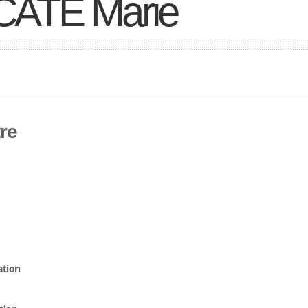
ATE Marie
tre
ation