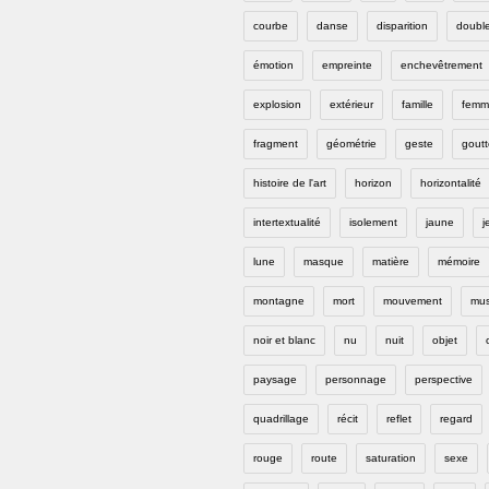
courbe
danse
disparition
doubl
émotion
empreinte
enchevêtrement
explosion
extérieur
famille
femm
fragment
géométrie
geste
goutt
histoire de l'art
horizon
horizontalité
intertextualité
isolement
jaune
j
lune
masque
matière
mémoire
montagne
mort
mouvement
mus
noir et blanc
nu
nuit
objet
paysage
personnage
perspective
quadrillage
récit
reflet
regard
rouge
route
saturation
sexe