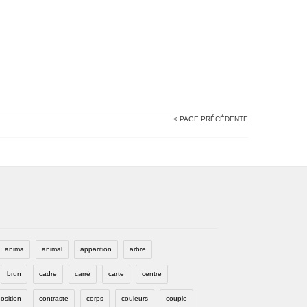
< PAGE PRÉCÉDENTE
anima
animal
apparition
arbre
brun
cadre
carré
carte
centre
osition
contraste
corps
couleurs
couple