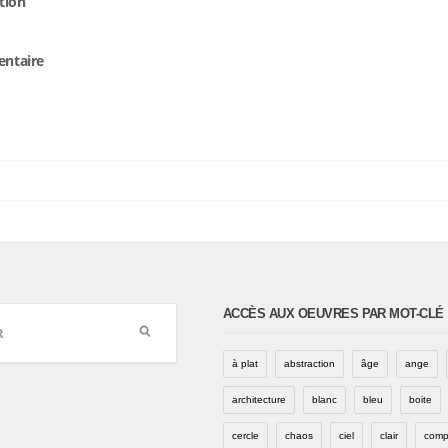
tion
entaire
ACCÈS AUX OEUVRES PAR MOT-CLÉ
à plat
abstraction
âge
ange
architecture
blanc
bleu
boite
cercle
chaos
ciel
clair
comp