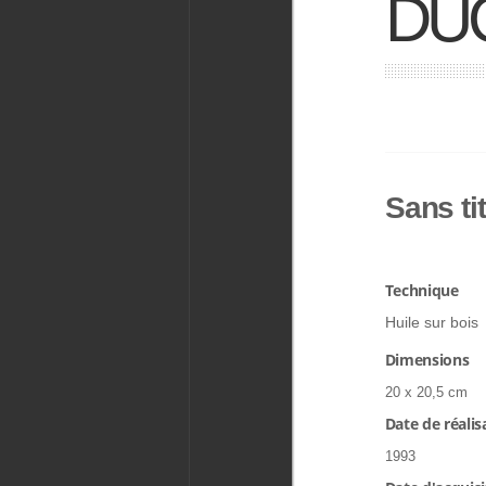
DUC
Sans ti
Technique
Huile sur bois
Dimensions
20 x 20,5 cm
Date de réalis
1993