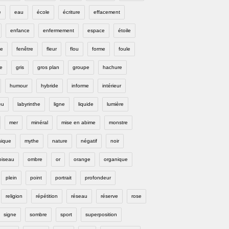
e
eau
école
écriture
effacement
enfance
enfermement
espace
étoile
e
fenêtre
fleur
flou
forme
foule
e
gris
gros plan
groupe
hachure
humour
hybride
informe
intérieur
eu
labyrinthe
ligne
liquide
lumière
mer
minéral
mise en abime
monstre
ique
mythe
nature
négatif
noir
oiseau
ombre
or
orange
organique
plein
point
portrait
profondeur
religion
répétition
réseau
réserve
rose
signe
sombre
sport
superposition