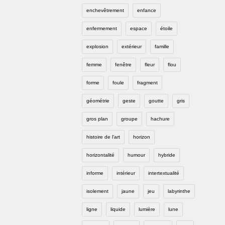
enchevêtrement
enfance
enfermement
espace
étoile
explosion
extérieur
famille
femme
fenêtre
fleur
flou
forme
foule
fragment
géométrie
geste
goutte
gris
gros plan
groupe
hachure
histoire de l'art
horizon
horizontalité
humour
hybride
informe
intérieur
intertextualité
isolement
jaune
jeu
labyrinthe
ligne
liquide
lumière
lune