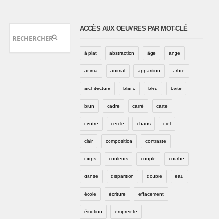
ACCÈS AUX OEUVRES PAR MOT-CLÉ
à plat
abstraction
âge
ange
anima
animal
apparition
arbre
architecture
blanc
bleu
boite
brun
cadre
carré
carte
centre
cercle
chaos
ciel
clair
composition
contraste
corps
couleurs
couple
courbe
danse
disparition
double
eau
école
écriture
effacement
émotion
empreinte