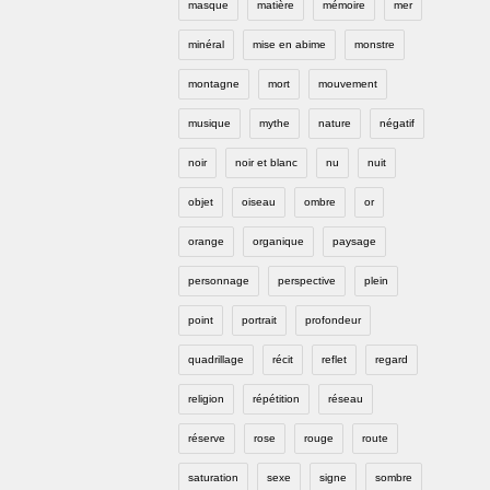
masque
matière
mémoire
mer
minéral
mise en abime
monstre
montagne
mort
mouvement
musique
mythe
nature
négatif
noir
noir et blanc
nu
nuit
objet
oiseau
ombre
or
orange
organique
paysage
personnage
perspective
plein
point
portrait
profondeur
quadrillage
récit
reflet
regard
religion
répétition
réseau
réserve
rose
rouge
route
saturation
sexe
signe
sombre