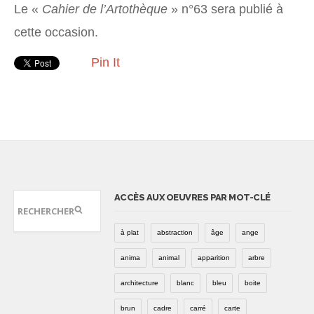
Le «
Cahier de l’Artothèque
» n°63 sera publié à
cette occasion.
Pin It
ACCÈS AUX OEUVRES PAR MOT-CLÉ
à plat
abstraction
âge
ange
anima
animal
apparition
arbre
architecture
blanc
bleu
boite
brun
cadre
carré
carte