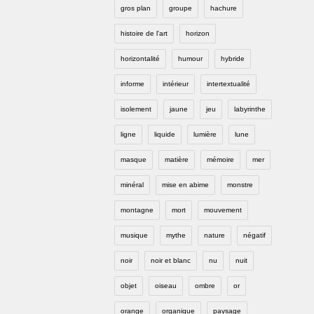
gros plan
groupe
hachure
histoire de l'art
horizon
horizontalité
humour
hybride
informe
intérieur
intertextualité
isolement
jaune
jeu
labyrinthe
ligne
liquide
lumière
lune
masque
matière
mémoire
mer
minéral
mise en abime
monstre
montagne
mort
mouvement
musique
mythe
nature
négatif
noir
noir et blanc
nu
nuit
objet
oiseau
ombre
or
orange
organique
paysage