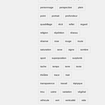
personnage
perspective
plein
point
portrait
profondeur
quadrillage
récit
reflet
regard
religion
répétition
réseau
réserve
rose
rouge
route
saturation
sexe
signe
sombre
sport
superposition
surplomb
tache
temps
terre
texte
théâtre
trace
trait
transparence
travail
triptyque
trou
usine
variation
végétal
véhicule
vert
verticalité
vide