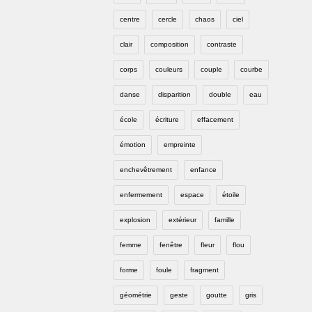
centre
cercle
chaos
ciel
clair
composition
contraste
corps
couleurs
couple
courbe
danse
disparition
double
eau
école
écriture
effacement
émotion
empreinte
enchevêtrement
enfance
enfermement
espace
étoile
explosion
extérieur
famille
femme
fenêtre
fleur
flou
forme
foule
fragment
géométrie
geste
goutte
gris